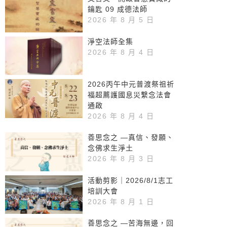
鑰匙 09 成德法師
2026 年 8 月 5 日
淨空法師全集
2026 年 8 月 4 日
2026丙午中元普渡祭祖祈
福超薦護國息災繫念法會
通啟
2026 年 8 月 4 日
善思念之 —真信、發願、
念佛求生淨土
2026 年 8 月 3 日
活動剪影｜2026/8/1志工
培訓大會
2026 年 8 月 1 日
善思念之 —苦海無邊，回