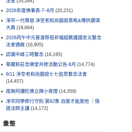
法會
(35,394)
2026年度佛事表-7~8月
(20,231)
淨宗一代尊宿 淨空老和尚圓寂荼毗&傳供讚頌
大典
(18,664)
2026丙午中元普渡祭祖祈福超薦護國息災繫念
法會通啟
(16,905)
認識中峰三時繫念
(16,195)
華藏新莊念佛堂共修活動公告-8月
(14,774)
9/11 淨空老和尚圓寂七七追思繫念法會
(14,457)
南無阿彌陀佛立牌小夜燈
(14,359)
淨宗同學修行守則 第82集 自度才能度他 ｜悟
道法師主講
(14,172)
彙整