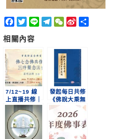
Facebook
Twitter
Line
Telegram
WeChat
Sina
分
Weibo
享
相關內容
7/12~19 線
發起每日共修
上直播共修｜
《佛說大乘無
新莊念佛堂佛
量壽莊嚴清淨
七暨三時繫念
平等覺經》啟
法會
事｜悟道法師