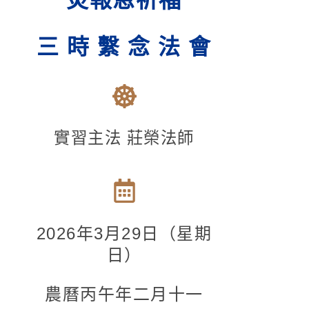
災報恩祈福
三 時 繫 念 法 會
實習主法 莊榮法師
2026
年3月29日（星期
日）
農曆丙午年二月十一