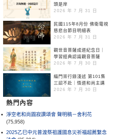
頭是岸
2026 年 7 月 31 日
民國115年8月份 佛衛電視
慈悲台節目明細表
2026 年 7 月 31 日
觀世音菩薩成道紀念日｜
學習經典認識觀音菩薩
2026 年 7 月 30 日
緇門崇行錄淺述 第101集
三詔不赴｜悟道和尚主講
2026 年 7 月 30 日
熱門內容
淨空老和尚圓寂讚頌會 聲明稿－舍利花
(75,958)
2025乙巳中元普渡祭祖護國息災祈福超薦繫念