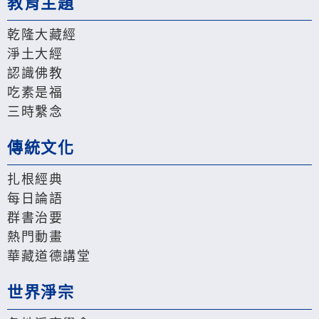
教育主題
乾隆大藏經
淨土大經
認識佛教
吃素是福
三時繫念
傳統文化
扎根經典
每日論語
群書治要
熱門動畫
華藏道德講堂
世界淨宗