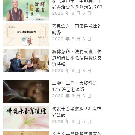
孝（第四十三集節要）｜
群書治要３６０講記 709
2026 年 8 月 6 日
善思念之—因果是戒律的
鋼骨
2026 年 8 月 5 日
續佛慧命‧法潤東瀛：悟
道和尚日本弘法與賢達交
流特輯
2026 年 8 月 5 日
二零一二淨土大經科註
175 淨空老法師
2026 年 8 月 5 日
佛說十善業道經 83 淨空
老法師
2026 年 8 月 5 日
文言文—開啟智慧寶藏的