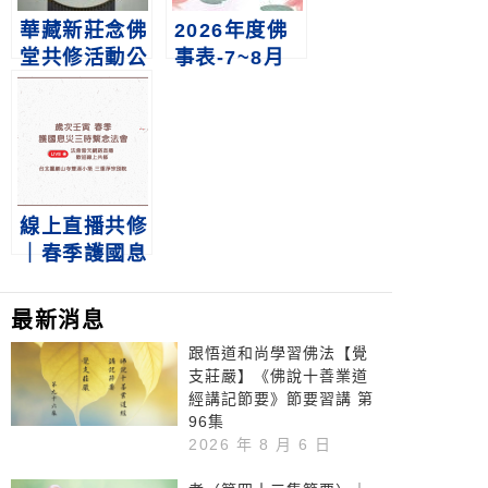
華藏新莊念佛
2026年度佛
堂共修活動公
事表-7~8月
告-8月
線上直播共修
｜春季護國息
災三時繫念法
會
最新消息
跟悟道和尚學習佛法【覺
支莊嚴】《佛說十善業道
經講記節要》節要習講 第
96集
2026 年 8 月 6 日