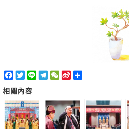
Facebook
Twitter
Line
Telegram
WeChat
Sina
分
Weibo
享
相關內容