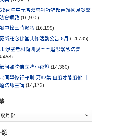
026丙午中元普渡祭祖祈福超薦護國息災繫
法會通啟
(16,970)
識中峰三時繫念
(16,199)
藏新莊念佛堂共修活動公告-8月
(14,785)
/11 淨空老和尚圓寂七七追思繫念法會
4,458)
無阿彌陀佛立牌小夜燈
(14,360)
宗同學修行守則 第82集 自度才能度他 ｜
道法師主講
(14,172)
整
分類