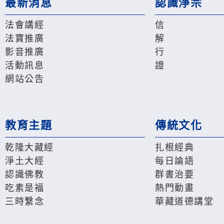
最新消息
認識淨宗
法會講經
信
法寶推廣
解
影音推廣
行
活動訊息
證
網站公告
教育主題
傳統文化
乾隆大藏經
扎根經典
淨土大經
每日論語
認識佛教
群書治要
吃素是福
熱門動畫
三時繫念
華藏道德講堂