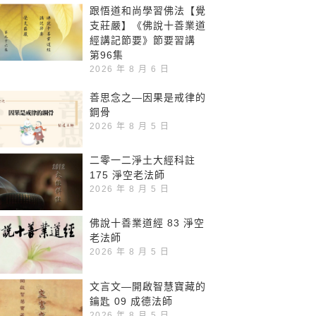
跟悟道和尚學習佛法【覺
支莊嚴】《佛說十善業道
經講記節要》節要習講
第96集
2026 年 8 月 6 日
善思念之—因果是戒律的
鋼骨
2026 年 8 月 5 日
二零一二淨土大經科註
175 淨空老法師
2026 年 8 月 5 日
佛說十善業道經 83 淨空
老法師
2026 年 8 月 5 日
文言文—開啟智慧寶藏的
鑰匙 09 成德法師
2026 年 8 月 5 日