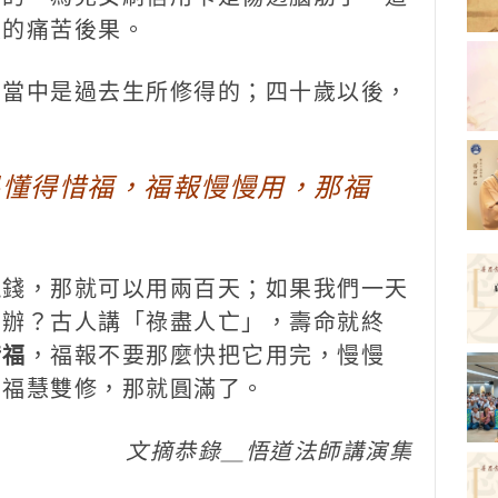
致的痛苦後果。
個當中是過去生所修得的；四十歲以後，
果懂得惜福，福報慢慢用，那福
塊錢，那就可以用兩百天；如果我們一天
麼辦？古人講「祿盡人亡」，壽命就終
惜福
，福報不要那麼快把它用完，慢慢
要福慧雙修，那就圓滿了。
文摘恭錄＿悟道法師講演集