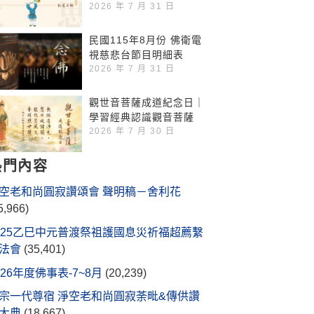
2026 年 7 月 31 日
民國115年8月份 佛衛電
視慈悲台節目明細表
2026 年 7 月 31 日
觀世音菩薩成道紀念日｜
學習經典認識觀音菩薩
2026 年 7 月 30 日
熱門內容
空老和尚圓寂讚頌會 聲明稿－舍利花
5,966)
025乙巳中元普渡祭祖護國息災祈福超薦繫
法會
(35,401)
026年度佛事表-7~8月
(20,239)
宗一代尊宿 淨空老和尚圓寂荼毗&傳供讚
大典
(18,667)