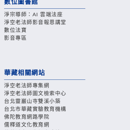
數位圖書館
淨宗導師：AI 雲端法座
淨空老法師影音報恩講堂
數位法寶
影音專區
華藏相關網站
淨空老法師專集網
淨空老法師圖文檢索中心
台北靈巖山寺雙溪小築
台北市華藏實驗教育機構
佛陀教育網路學院
儒釋道文化教育網