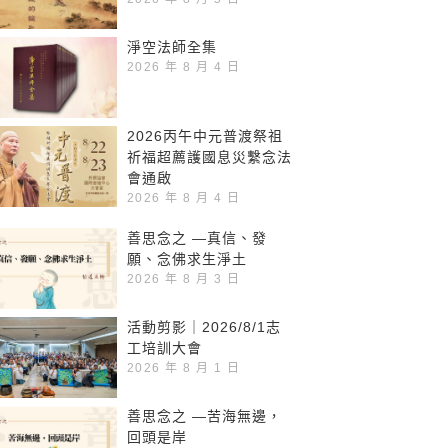
淨空法師全集
2026 年 8 月 4 日
2026丙午中元普渡祭祖
祈福超薦護國息災繫念法
會通啟
2026 年 8 月 4 日
善思念之 —真信、發
願、念佛求生淨土
2026 年 8 月 3 日
活動剪影｜2026/8/1志
工培訓大會
2026 年 8 月 1 日
善思念之 —苦海無邊，
回頭是岸