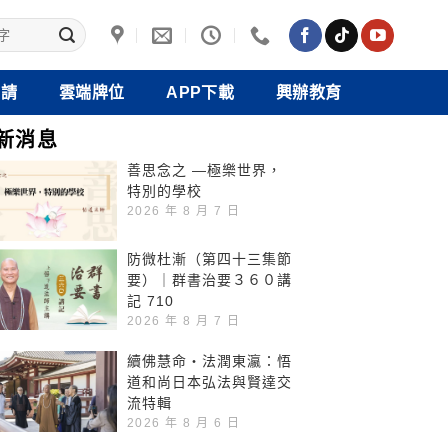
禮請
雲端牌位
APP下載
興辦教育
新消息
善思念之 —極樂世界，
特別的學校
2026 年 8 月 7 日
防微杜漸（第四十三集節
要）｜群書治要３６０講
記 710
2026 年 8 月 7 日
續佛慧命‧法潤東瀛：悟
道和尚日本弘法與賢達交
流特輯
2026 年 8 月 6 日