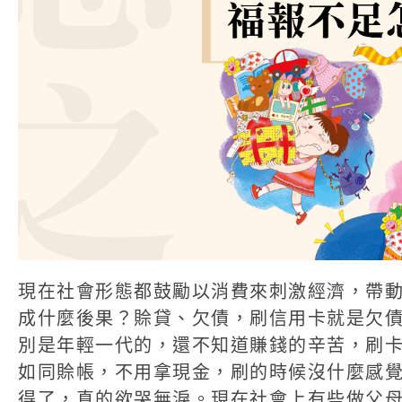
現在社會形態都鼓勵以消費來刺激經濟，帶
成什麼後果？賒貸、欠債，刷信用卡就是欠
別是年輕一代的，還不知道賺錢的辛苦，刷
如同賒帳，不用拿現金，刷的時候沒什麼感
得了，真的欲哭無淚。現在社會上有些做父