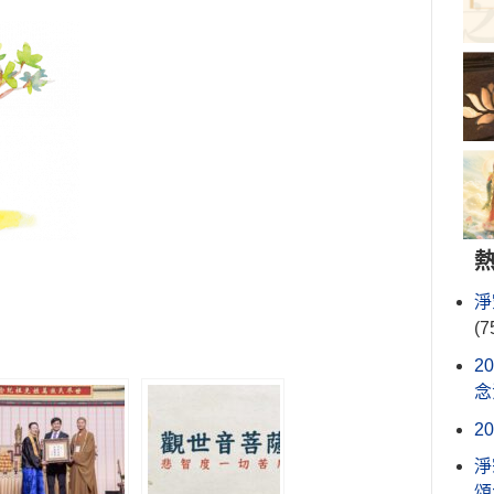
淨
(7
2
念
2
淨
頌