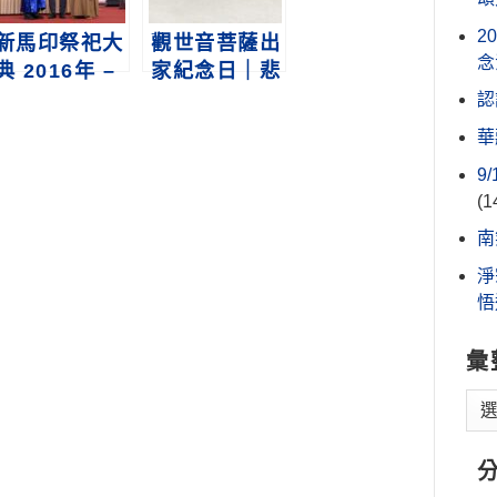
2
新馬印祭祀大
觀世音菩薩出
念
典 2016年 –
家紀念日｜悲
2024年
智度一切苦厄
認
華
9
(1
南
淨
悟
彙