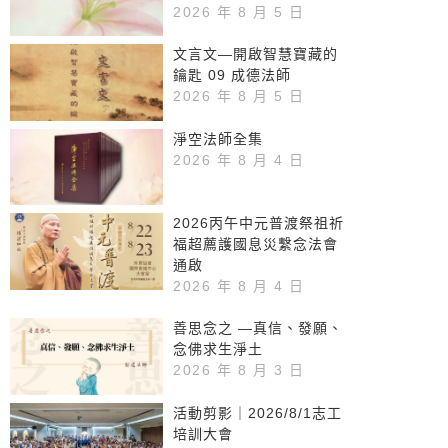
2026 年 8 月 5 日
文言文—開啟智慧寶藏的
鑰匙 09 成德法師
2026 年 8 月 5 日
淨空法師全集
2026 年 8 月 4 日
2026丙午中元普渡祭祖祈
福超薦護國息災繫念法會
通啟
2026 年 8 月 4 日
善思念之 —真信、發願、
念佛求生淨土
2026 年 8 月 3 日
活動剪影｜2026/8/1志工
培訓大會