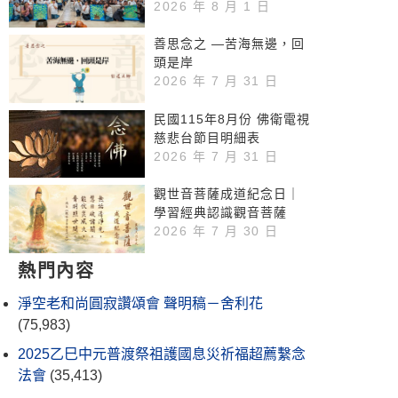
2026 年 8 月 1 日
善思念之 —苦海無邊，回
頭是岸
2026 年 7 月 31 日
民國115年8月份 佛衛電視
慈悲台節目明細表
2026 年 7 月 31 日
觀世音菩薩成道紀念日｜
學習經典認識觀音菩薩
2026 年 7 月 30 日
熱門內容
淨空老和尚圓寂讚頌會 聲明稿－舍利花
(75,983)
2025乙巳中元普渡祭祖護國息災祈福超薦繫念
法會
(35,413)