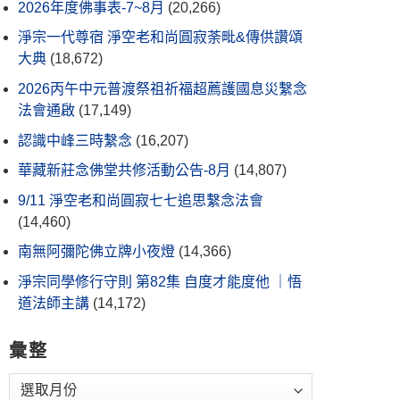
2026年度佛事表-7~8月
(20,266)
淨宗一代尊宿 淨空老和尚圓寂荼毗&傳供讚頌
大典
(18,672)
2026丙午中元普渡祭祖祈福超薦護國息災繫念
法會通啟
(17,149)
認識中峰三時繫念
(16,207)
華藏新莊念佛堂共修活動公告-8月
(14,807)
9/11 淨空老和尚圓寂七七追思繫念法會
(14,460)
南無阿彌陀佛立牌小夜燈
(14,366)
淨宗同學修行守則 第82集 自度才能度他 ｜悟
道法師主講
(14,172)
彙整