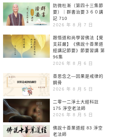
防微杜漸（第四十三集節
要）｜群書治要３６０講
記 710
2026 年 8 月 7 日
跟悟道和尚學習佛法【覺
支莊嚴】《佛說十善業道
經講記節要》節要習講 第
96集
2026 年 8 月 6 日
善思念之—因果是戒律的
鋼骨
2026 年 8 月 5 日
二零一二淨土大經科註
175 淨空老法師
2026 年 8 月 5 日
佛說十善業道經 83 淨空
老法師