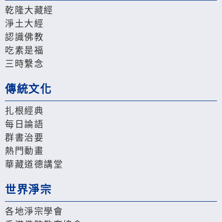
乾隆大藏經
淨土大經
認識佛教
吃素是福
三時繫念
傳統文化
扎根經典
每日論語
群書治要
熱門動畫
華藏道德講堂
世界淨宗
各地淨宗學會