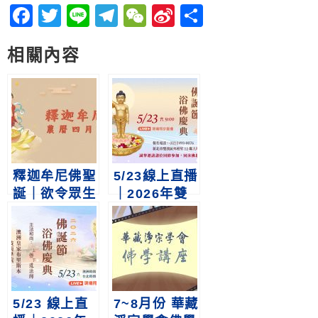
Facebook
Twitter
Line
Telegram
WeChat
Sina
分
Weibo
享
相關內容
釋迦牟尼佛聖
5/23線上直播
誕｜欲令眾生
｜2026年雙
開佛知見
溪小築浴佛慶
典
5/23 線上直
7~8月份 華藏