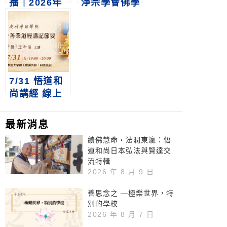
播｜2026年
淨宗學會佛學
澳洲皇家布里
講座
斯本技術學院
浴佛慶典
7/31 悟道和
尚講經 線上
首播｜佛說十
善業道經講記
最新消息
節要
續佛慧命‧法潤東瀛：悟
道和尚日本弘法與賢達交
流特輯
2026 年 8 月 9 日
善思念之 —極樂世界，特
別的學校
2026 年 8 月 7 日