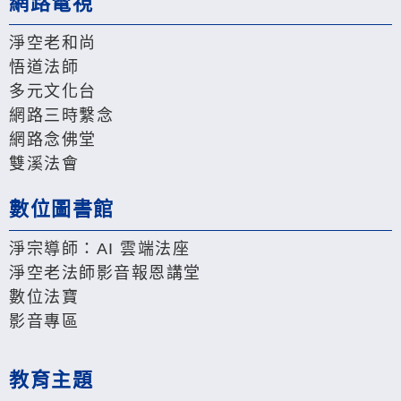
網路電視
淨空老和尚
悟道法師
多元文化台
網路三時繫念
網路念佛堂
雙溪法會
數位圖書館
淨宗導師：AI 雲端法座
淨空老法師影音報恩講堂
數位法寶
影音專區
教育主題