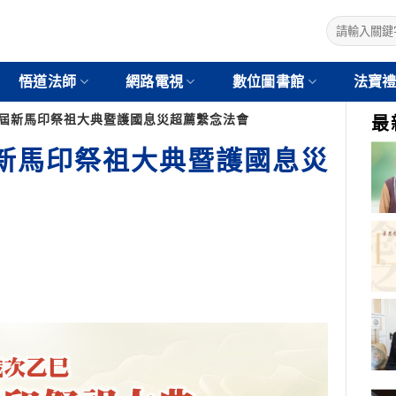
悟道法師
網路電視
數位圖書館
法寶
第七屆新馬印祭祖大典暨護國息災超薦繫念法會
最
屆新馬印祭祖大典暨護國息災