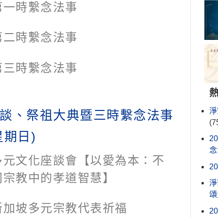
第一時繫念法事
第二時繫念法事
第三時繫念法事
淨
談、祭祖大典暨三時繫念法事
(7
星期日)
2
念
多元文化座談會【以愛為本：不
2
同宗教中的孝道智慧】
淨
頌
新加坡多元宗教代表祈福
2