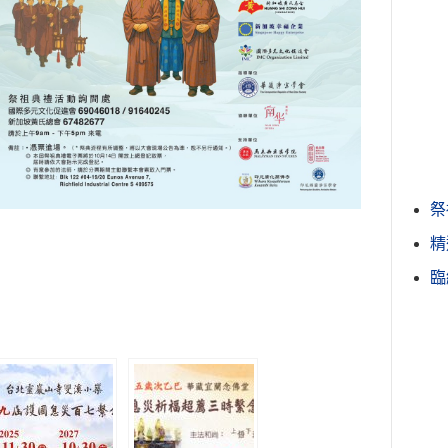
祭
精
臨