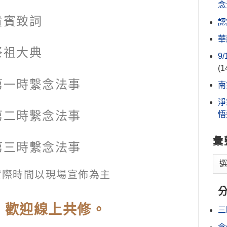
念
貴賓致詞
認
華
祭祖大典
9
(1
第一時繫念法事
南
淨
第二時繫念法事
悟
彙
第三時繫念法事
實際時間以現場宣佈為主
，歡迎線上共修。
三