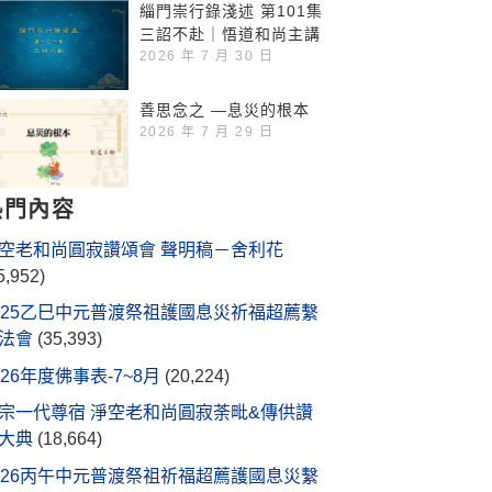
緇門崇行錄淺述 第101集
三詔不赴｜悟道和尚主講
2026 年 7 月 30 日
善思念之 —息災的根本
2026 年 7 月 29 日
熱門內容
空老和尚圓寂讚頌會 聲明稿－舍利花
5,952)
025乙巳中元普渡祭祖護國息災祈福超薦繫
法會
(35,393)
026年度佛事表-7~8月
(20,224)
宗一代尊宿 淨空老和尚圓寂荼毗&傳供讚
大典
(18,664)
026丙午中元普渡祭祖祈福超薦護國息災繫