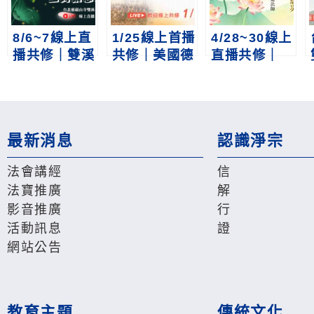
8/6~7線上直
1/25線上首播
4/28~30線上
播共修｜雙溪
共修｜美國德
直播共修｜
小築中元普度
州休士頓淨宗
2026歲次丙
護國息災三時
學會護國息災
午香港清明護
繫念法會
三時繫念法會
世息災超薦繫
念法會
最新消息
認識淨宗
法會講經
信
法寶推廣
解
影音推廣
行
活動訊息
證
網站公告
教育主題
傳統文化