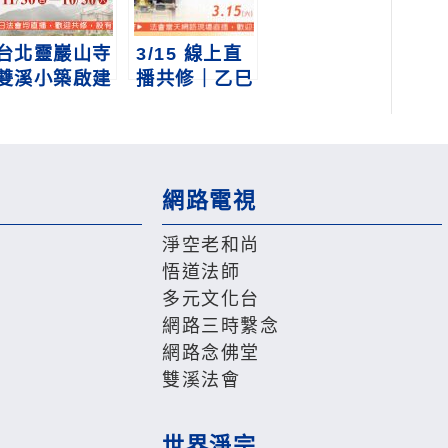
台北靈巖山寺
3/15 線上直
雙溪小築啟建
播共修｜乙巳
第九屆護國息
年護國息災祈
災百七繫念法
福超薦三時繫
事通啟
念法會
網路電視
淨空老和尚
悟道法師
多元文化台
網路三時繫念
網路念佛堂
雙溪法會
世界淨宗