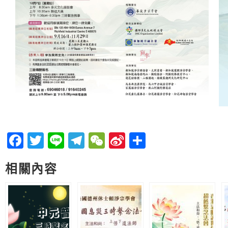
Facebook
Twitter
Line
Telegram
WeChat
Sina
分
Weibo
享
相關內容