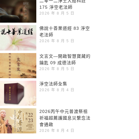
二零一二淨土大經科註
175 淨空老法師
2026 年 8 月 5 日
佛說十善業道經 83 淨空
老法師
2026 年 8 月 5 日
文言文—開啟智慧寶藏的
鑰匙 09 成德法師
2026 年 8 月 5 日
淨空法師全集
2026 年 8 月 4 日
2026丙午中元普渡祭祖
祈福超薦護國息災繫念法
會通啟
2026 年 8 月 4 日