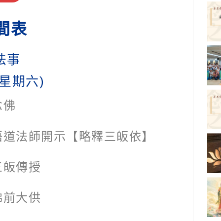
間表
法事
(星期六)
念佛
悟道法師開示【略釋三皈依】
三皈傳授
佛前大供