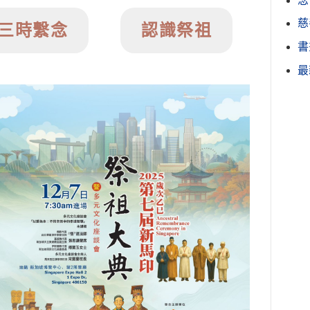
念
慈
三時繫念
認識祭祖
書
最