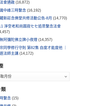
法會通啟
(16,872)
識中峰三時繫念
(16,192)
藏新莊念佛堂共修活動公告-8月
(14,770)
/11 淨空老和尚圓寂七七追思繫念法會
4,457)
無阿彌陀佛立牌小夜燈
(14,357)
宗同學修行守則 第82集 自度才能度他 ｜
道法師主講
(14,172)
整
分類
時繫念
(15)