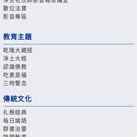
淨空老法師影音報恩講堂
數位法寶
影音專區
教育主題
乾隆大藏經
淨土大經
認識佛教
吃素是福
三時繫念
傳統文化
扎根經典
每日論語
群書治要