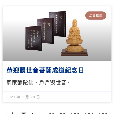
法寶推廣
恭迎觀世音菩薩成道紀念日
家家彌陀佛，戶戶觀世音。
2021 年 7 月 28 日