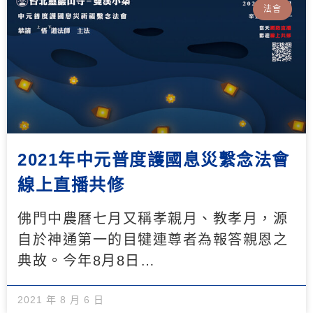
法會
2021年中元普度護國息災繫念法會
線上直播共修
佛門中農曆七月又稱孝親月、教孝月，源
自於神通第一的目犍連尊者為報答親恩之
典故。今年8月8日…
2021 年 8 月 6 日