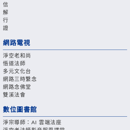
信
解
行
證
網路電視
淨空老和尚
悟道法師
多元文化台
網路三時繫念
網路念佛堂
雙溪法會
數位圖書館
淨宗導師：AI 雲端法座