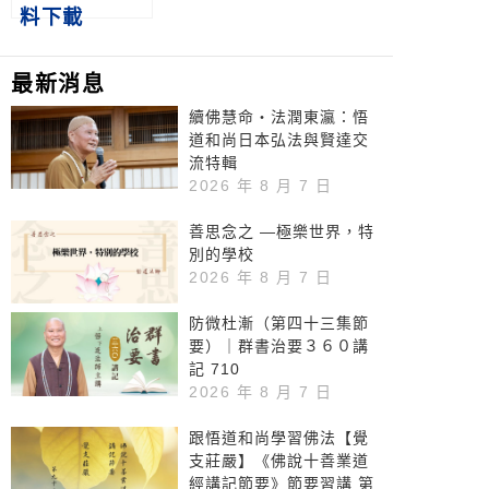
料下載
最新消息
續佛慧命‧法潤東瀛：悟
道和尚日本弘法與賢達交
流特輯
2026 年 8 月 7 日
善思念之 —極樂世界，特
別的學校
2026 年 8 月 7 日
防微杜漸（第四十三集節
要）｜群書治要３６０講
記 710
2026 年 8 月 7 日
跟悟道和尚學習佛法【覺
支莊嚴】《佛說十善業道
經講記節要》節要習講 第