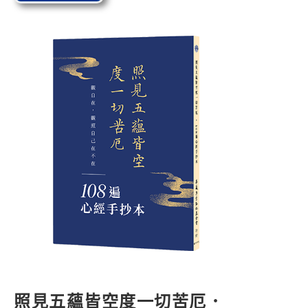
照見五蘊皆空度一切苦厄．