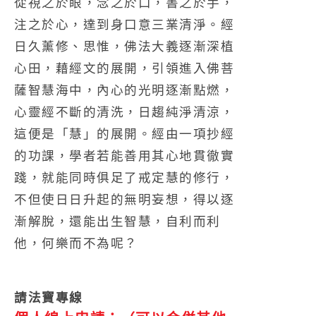
從視之於眼，念之於口，書之於手，
注之於心，達到身口意三業清淨。經
日久薰修、思惟，佛法大義逐漸深植
心田，藉經文的展開，引領進入佛菩
薩智慧海中，內心的光明逐漸點燃，
心靈經不斷的清洗，日趨純淨清涼，
這便是「慧」的展開。經由一項抄經
的功課，學者若能善用其心地貫徹實
踐，就能同時俱足了戒定慧的修行，
不但使日日升起的無明妄想，得以逐
漸解脫，還能出生智慧，自利而利
他，何樂而不為呢？
請法寶專線