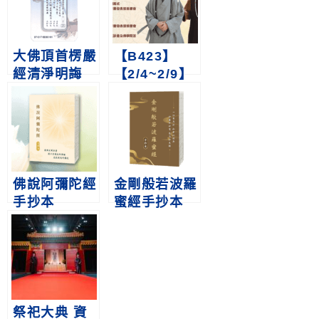
大佛頂首楞嚴
【B423】
經清淨明誨
【2/4~2/9】
章/般若心經/
◆2025TiBE
金剛般若研習
台北國際書展
報告/大般若
◆
經綱要 16GB
MP3 SD卡
佛說阿彌陀經
金剛般若波羅
手抄本
蜜經手抄本
祭祀大典 資