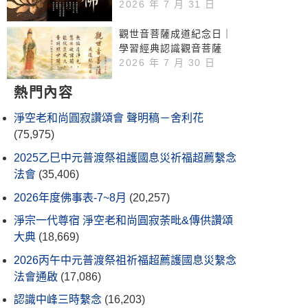
2026 年 7 月 31 日
觀世音菩薩成道紀念日｜
學習經典認識觀音菩薩
2026 年 7 月 30 日
熱門內容
淨空老和尚圓寂讚頌會 聲明稿－舍利花
(75,975)
2025乙巳中元普渡祭祖護國息災祈福超薦繫念
法會
(35,406)
2026年度佛事表-7~8月
(20,257)
淨宗一代尊宿 淨空老和尚圓寂荼毗&傳供讚頌
大典
(18,669)
2026丙午中元普渡祭祖祈福超薦護國息災繫念
法會通啟
(17,086)
認識中峰三時繫念
(16,203)