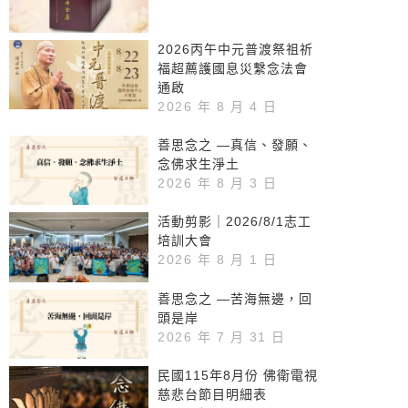
2026丙午中元普渡祭祖祈
福超薦護國息災繫念法會
通啟
2026 年 8 月 4 日
善思念之 —真信、發願、
念佛求生淨土
2026 年 8 月 3 日
活動剪影｜2026/8/1志工
培訓大會
2026 年 8 月 1 日
善思念之 —苦海無邊，回
頭是岸
2026 年 7 月 31 日
民國115年8月份 佛衛電視
慈悲台節目明細表