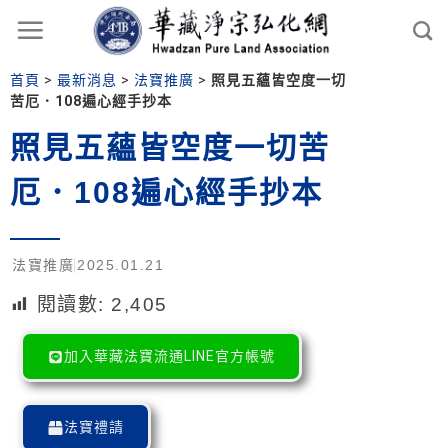
首頁
>
最新消息
>
法寶推廣
>
照見五蘊皆空度一切
苦厄．108遍心經手抄本
照見五蘊皆空度一切苦
厄．108遍心經手抄本
法寶推廣
2025.01.21
閱讀數:
2,405
加入華藏法寶流通LINE官方帳號
法寶禮請