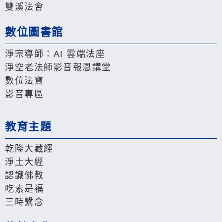
雙溪法會
數位圖書館
淨宗導師：AI 雲端法座
淨空老法師影音報恩講堂
數位法寶
影音專區
教育主題
乾隆大藏經
淨土大經
認識佛教
吃素是福
三時繫念