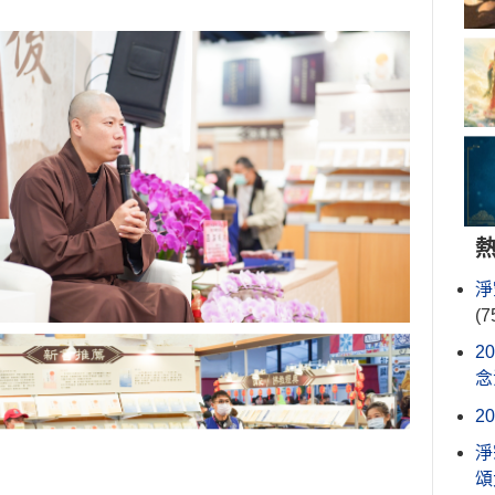
淨
(7
2
念
2
淨
頌