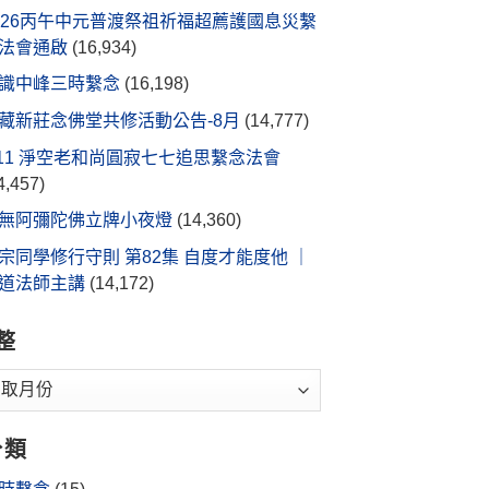
026丙午中元普渡祭祖祈福超薦護國息災繫
法會通啟
(16,934)
識中峰三時繫念
(16,198)
藏新莊念佛堂共修活動公告-8月
(14,777)
/11 淨空老和尚圓寂七七追思繫念法會
4,457)
無阿彌陀佛立牌小夜燈
(14,360)
宗同學修行守則 第82集 自度才能度他 ｜
道法師主講
(14,172)
整
分類