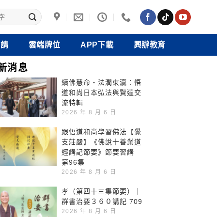
禮請
雲端牌位
APP下載
興辦教育
新消息
續佛慧命‧法潤東瀛：悟
道和尚日本弘法與賢達交
流特輯
2026 年 8 月 6 日
跟悟道和尚學習佛法【覺
支莊嚴】《佛說十善業道
經講記節要》節要習講
第96集
2026 年 8 月 6 日
孝（第四十三集節要）｜
群書治要３６０講記 709
2026 年 8 月 6 日