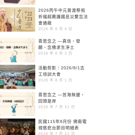
2026丙午中元普渡祭祖
祈福超薦護國息災繫念法
會通啟
2026 年 8 月 4 日
善思念之 —真信、發
願、念佛求生淨土
2026 年 8 月 3 日
活動剪影｜2026/8/1志
工培訓大會
2026 年 8 月 1 日
善思念之 —苦海無邊，
回頭是岸
2026 年 7 月 31 日
民國115年8月份 佛衛電
視慈悲台節目明細表
2026 年 7 月 31 日