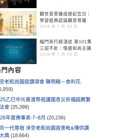
觀世音菩薩成道紀念日｜
學習經典認識觀音菩薩
2026 年 7 月 30 日
緇門崇行錄淺述 第101集
三詔不赴｜悟道和尚主講
2026 年 7 月 30 日
熱門內容
空老和尚圓寂讚頌會 聲明稿－舍利花
5,959)
025乙巳中元普渡祭祖護國息災祈福超薦繫
法會
(35,398)
026年度佛事表-7~8月
(20,236)
宗一代尊宿 淨空老和尚圓寂荼毗&傳供讚
大典
(18,664)