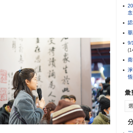
2
念
認
華
9
(1
南
淨
悟
彙