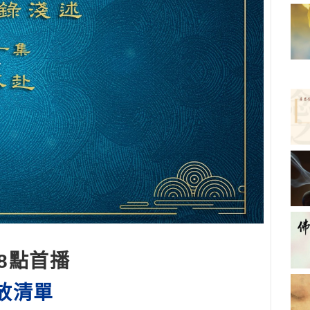
8點首播
放清單