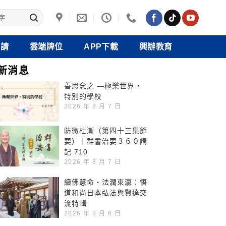
禮請
雲端牌位
APP下載
興辦教育
新消息
善思念之 —極樂世界，
特別的學校
2026 年 8 月 7 日
防微杜漸（第四十三集節
要）｜群書治要３６０講
記 710
2026 年 8 月 7 日
續佛慧命‧法潤東瀛：悟
道和尚日本弘法與賢達交
流特輯
2026 年 8 月 6 日