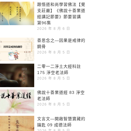
跟悟道和尚學習佛法【覺
支莊嚴】《佛說十善業道
經講記節要》節要習講
第96集
2026 年 8 月 6 日
善思念之—因果是戒律的
鋼骨
2026 年 8 月 5 日
二零一二淨土大經科註
175 淨空老法師
2026 年 8 月 5 日
佛說十善業道經 83 淨空
老法師
2026 年 8 月 5 日
文言文—開啟智慧寶藏的
鑰匙 09 成德法師
2026 年 8 月 5 日