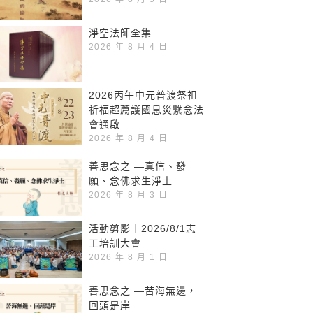
淨空法師全集
2026 年 8 月 4 日
2026丙午中元普渡祭祖
祈福超薦護國息災繫念法
會通啟
2026 年 8 月 4 日
善思念之 —真信、發
願、念佛求生淨土
2026 年 8 月 3 日
活動剪影｜2026/8/1志
工培訓大會
2026 年 8 月 1 日
善思念之 —苦海無邊，
回頭是岸