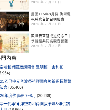
2026 年 7 月 31 日
民國115年8月份 佛衛電
視慈悲台節目明細表
2026 年 7 月 31 日
觀世音菩薩成道紀念日｜
學習經典認識觀音菩薩
2026 年 7 月 30 日
熱門內容
空老和尚圓寂讚頌會 聲明稿－舍利花
5,964)
025乙巳中元普渡祭祖護國息災祈福超薦繫
法會
(35,400)
026年度佛事表-7~8月
(20,239)
宗一代尊宿 淨空老和尚圓寂荼毗&傳供讚
大典
(18,666)