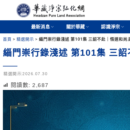
最新消息
關於華藏
認識淨宗
首頁
>
精選開示
>
緇門崇行錄淺述 第101集 三詔不赴｜悟道和尚
緇門崇行錄淺述 第101集 三
精選開示
2026.07.30
閱讀數:
2,687