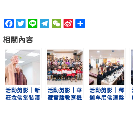
Facebook
Twitter
Line
Telegram
WeChat
Sina
分
Weibo
享
相關內容
活動剪影｜新
活動剪影｜華
活動剪影｜釋
莊念佛堂裝潢
藏實驗教育機
迦牟尼佛涅槃
灑淨儀規
構暨啟蒙教育
日共修
班新春團拜