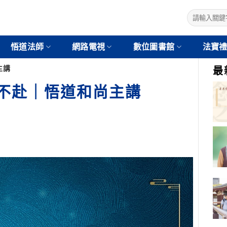
悟道法師
網路電視
數位圖書館
法寶
主講
最
詔不赴｜悟道和尚主講