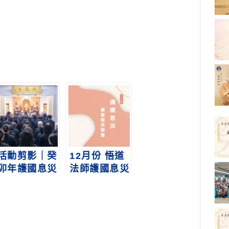
活動剪影｜癸
12月份 悟道
卯年護國息災
法師護國息災
三時繫念法會
講座
暨 福定法師
生西八周年紀
念法會