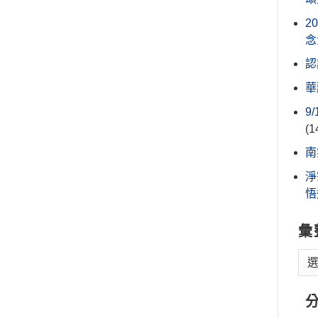
2
念
認
華
9
(1
南
淨
悟
彙