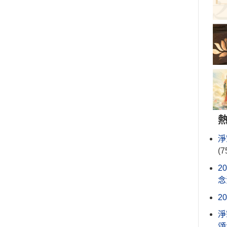
淨
(7
2
念
2
淨
頌