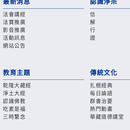
最新消息
認識淨宗
法會講經
信
法寶推廣
解
影音推廣
行
活動訊息
證
網站公告
教育主題
傳統文化
乾隆大藏經
扎根經典
淨土大經
每日論語
認識佛教
群書治要
吃素是福
熱門動畫
三時繫念
華藏道德講堂