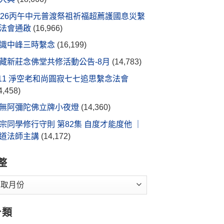
026丙午中元普渡祭祖祈福超薦護國息災繫
法會通啟
(16,966)
識中峰三時繫念
(16,199)
藏新莊念佛堂共修活動公告-8月
(14,783)
/11 淨空老和尚圓寂七七追思繫念法會
4,458)
無阿彌陀佛立牌小夜燈
(14,360)
宗同學修行守則 第82集 自度才能度他 ｜
道法師主講
(14,172)
整
分類