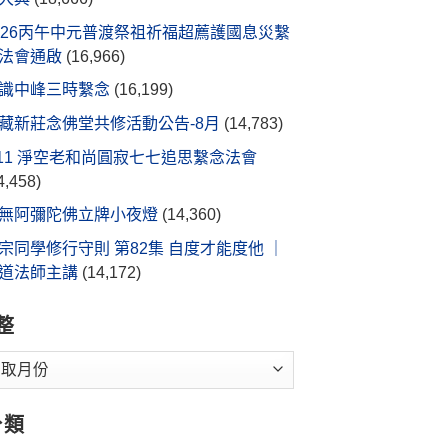
026丙午中元普渡祭祖祈福超薦護國息災繫
法會通啟
(16,966)
識中峰三時繫念
(16,199)
藏新莊念佛堂共修活動公告-8月
(14,783)
/11 淨空老和尚圓寂七七追思繫念法會
4,458)
無阿彌陀佛立牌小夜燈
(14,360)
宗同學修行守則 第82集 自度才能度他 ｜
道法師主講
(14,172)
整
分類