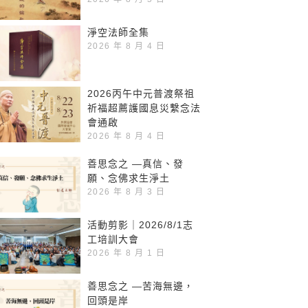
淨空法師全集
2026 年 8 月 4 日
2026丙午中元普渡祭祖
祈福超薦護國息災繫念法
會通啟
2026 年 8 月 4 日
善思念之 —真信、發
願、念佛求生淨土
2026 年 8 月 3 日
活動剪影｜2026/8/1志
工培訓大會
2026 年 8 月 1 日
善思念之 —苦海無邊，
回頭是岸