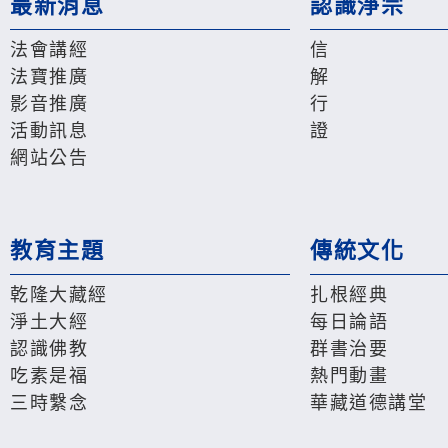
最新消息
認識淨宗
法會講經
信
法寶推廣
解
影音推廣
行
活動訊息
證
網站公告
教育主題
傳統文化
乾隆大藏經
扎根經典
淨土大經
每日論語
認識佛教
群書治要
吃素是福
熱門動畫
三時繫念
華藏道德講堂