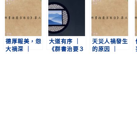
德厚報美，怨
大道有序 ｜
天災人禍發生
大禍深 ｜
《群書治要３
的原因 ｜
《群書治要３
６０》第三冊
《群書治要３
６０》第二冊
第102集
６０》第二冊
第357集
第360集