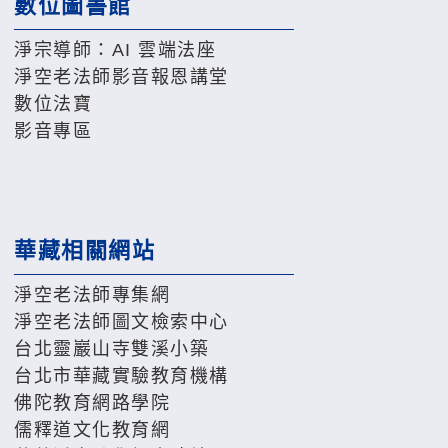
數位圖書館
淨宗導師：AI 雲端法座
淨空老法師影音報恩講堂
數位法寶
影音專區
華藏相關網站
淨空老法師專集網
淨空老法師圖文檢索中心
台北靈巖山寺雙溪小築
台北市華藏實驗教育機構
佛陀教育網路學院
儒釋道文化教育網