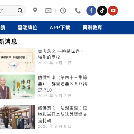
禮請
雲端牌位
APP下載
興辦教育
新消息
善思念之 —極樂世界，
特別的學校
2026 年 8 月 7 日
防微杜漸（第四十三集節
要）｜群書治要３６０講
記 710
2026 年 8 月 7 日
續佛慧命‧法潤東瀛：悟
道和尚日本弘法與賢達交
流特輯
2026 年 8 月 6 日