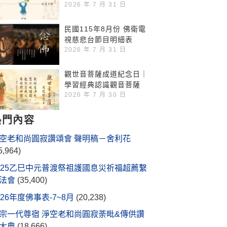
2026 年 7 月 31 日
民國115年8月份 佛衛電
視慈悲台節目明細表
2026 年 7 月 31 日
觀世音菩薩成道紀念日｜
學習經典認識觀音菩薩
2026 年 7 月 30 日
熱門內容
空老和尚圓寂讚頌會 聲明稿－舍利花
5,964)
025乙巳中元普渡祭祖護國息災祈福超薦繫
法會
(35,400)
026年度佛事表-7~8月
(20,238)
宗一代尊宿 淨空老和尚圓寂荼毗&傳供讚
大典
(18,666)