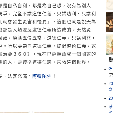
都是自私自利，都是為自己想，沒有為別人
競爭，完全不講道德仁義，只講功利、只講利
亂就會發生災害和怪異」，這個也就是說天為
也都是人類違反道德仁義所造成的，天然災
回頭，遵循五倫五常、道德仁義，只講利益，
重。所以要崇尚道德仁義，提倡道德仁義。家
書治要３６０》，現在已經翻譯成十個國家的
業的人，要遵循道德仁義，來救這個世界。
淨
(7
長，法喜充滿。
阿彌陀佛
！
2
念
2
淨
頌