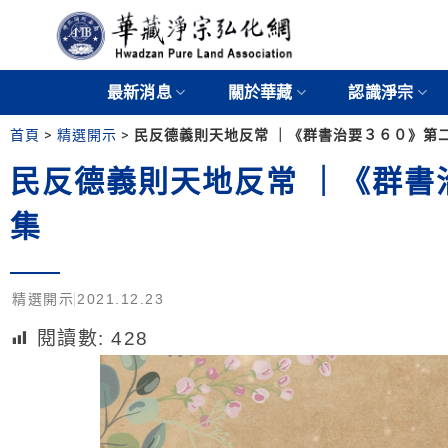
最新消息
關於華藏
認識淨宗
首頁
>
精選開示
>
民反德義則天地反常 ｜《群書治要３６０》第二冊
民反德義則天地反常 ｜《群書治
集
精選開示
2021.12.23
閱讀數:
428