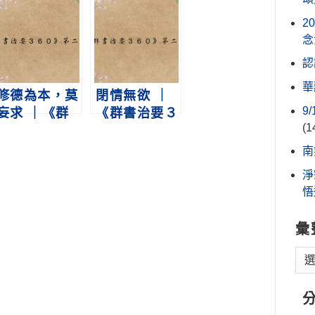
2
念
認
華
修德為本，莫
閉情無欲 ｜
9
妄求 ｜《群
《群書治要３
(1
書治要３６
６０》第二冊
０》第二冊
第304集
南
第1集
淨
悟
彙