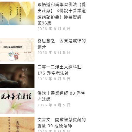
跟悟道和尚學習佛法【覺
支莊嚴】《佛說十善業道
經講記節要》節要習講
第96集
2026 年 8 月 6 日
善思念之—因果是戒律的
鋼骨
2026 年 8 月 5 日
二零一二淨土大經科註
175 淨空老法師
2026 年 8 月 5 日
佛說十善業道經 83 淨空
老法師
2026 年 8 月 5 日
文言文—開啟智慧寶藏的
鑰匙 09 成德法師
2026 年 8 月 5 日