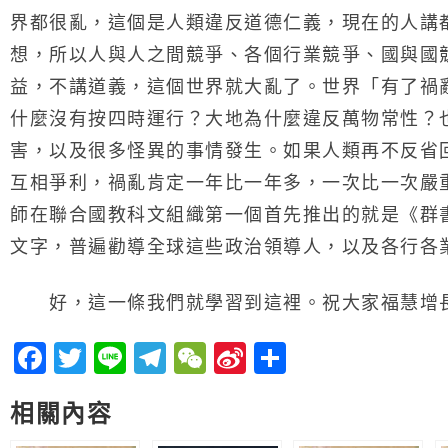
界都很亂，這個是人類違反道德仁義，現在的人講
想，所以人與人之間競爭、各個行業競爭、國與國
益，不講道義，這個世界就大亂了。世界「有了禍
什麼沒有按四時運行？大地為什麼違反萬物常性？
害，以及很多怪異的事情發生。如果人類再不反省
互相爭利，禍亂肯定一年比一年多，一次比一次嚴
師在聯合國教科文組織第一個首先推出的就是《群
文字，普遍勸導全球這些政治領導人，以及各行各
好，這一條我們就學習到這裡。祝大家福慧增
Facebook
Twitter
Line
Telegram
WeChat
Sina
分
Weibo
享
相關內容