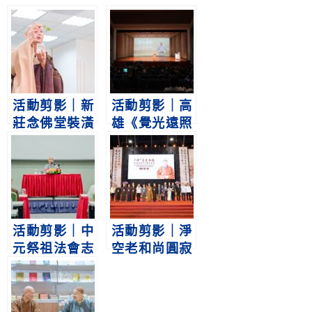
活動剪影｜新
活動剪影｜高
莊念佛堂裝潢
雄《覺光遠照
灑淨儀規
—淨空老法師
文物展》開幕
典禮
2024/7/13
活動剪影｜中
活動剪影｜淨
元祭祖法會志
空老和尚圓寂
工培訓課程
二週年追思紀
2024/8/17
念會暨祭祖大
典