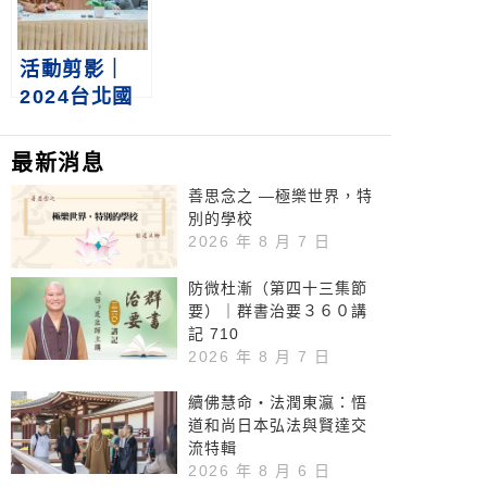
2024/7/12‒
14
活動剪影｜
2024台北國
際書展悟道法
師新書發表會
最新消息
暨成德法師簽
善思念之 —極樂世界，特
書會2/23
別的學校
2026 年 8 月 7 日
防微杜漸（第四十三集節
要）｜群書治要３６０講
記 710
2026 年 8 月 7 日
續佛慧命‧法潤東瀛：悟
道和尚日本弘法與賢達交
流特輯
2026 年 8 月 6 日