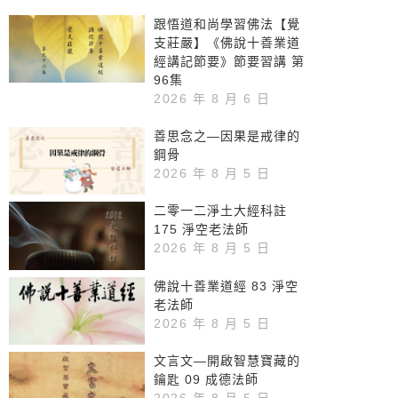
跟悟道和尚學習佛法【覺
支莊嚴】《佛說十善業道
經講記節要》節要習講 第
96集
2026 年 8 月 6 日
善思念之—因果是戒律的
鋼骨
2026 年 8 月 5 日
二零一二淨土大經科註
175 淨空老法師
2026 年 8 月 5 日
佛說十善業道經 83 淨空
老法師
2026 年 8 月 5 日
文言文—開啟智慧寶藏的
鑰匙 09 成德法師