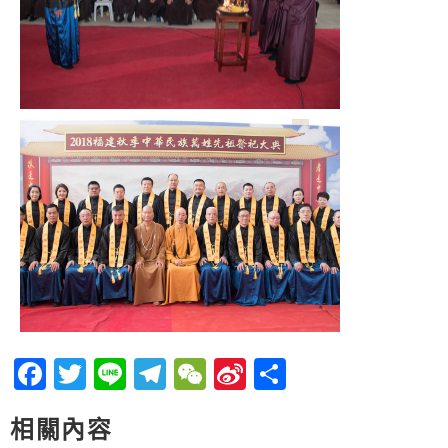
Facebook
Twitter
Line
Telegram
WeChat
Sina
分
Weibo
享
相關內容