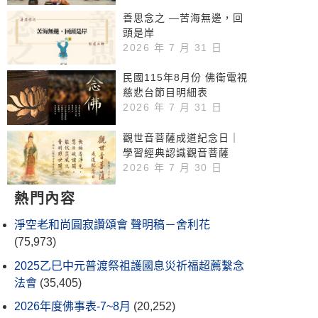
善思念之 —苦海無邊，回
頭是岸
2026 年 7 月 31 日
民國115年8月份 佛衛電視
慈悲台節目明細表
2026 年 7 月 31 日
觀世音菩薩成道紀念日｜
學習經典認識觀音菩薩
2026 年 7 月 30 日
熱門內容
淨空老和尚圓寂讚頌會 聲明稿－舍利花
(75,973)
2025乙巳中元普渡祭祖護國息災祈福超薦繫念
法會
(35,405)
2026年度佛事表-7~8月
(20,252)