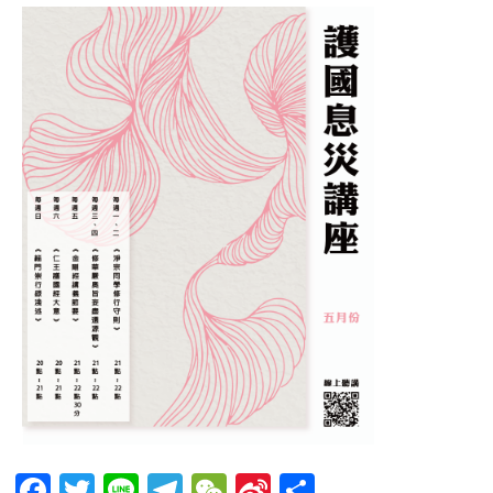
Facebook
Twitter
Line
Telegram
WeChat
Sina
分