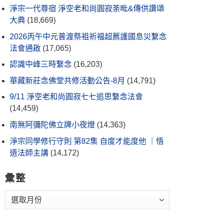
淨宗一代尊宿 淨空老和尚圓寂荼毗&傳供讚頌
大典
(18,669)
2026丙午中元普渡祭祖祈福超薦護國息災繫念
法會通啟
(17,065)
認識中峰三時繫念
(16,203)
華藏新莊念佛堂共修活動公告-8月
(14,791)
9/11 淨空老和尚圓寂七七追思繫念法會
(14,459)
南無阿彌陀佛立牌小夜燈
(14,363)
淨宗同學修行守則 第82集 自度才能度他 ｜悟
道法師主講
(14,172)
彙整