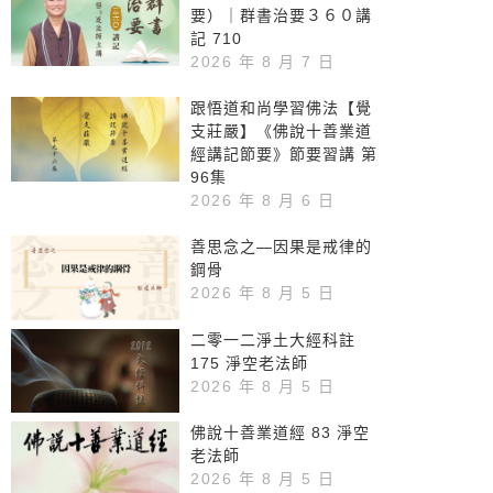
要）｜群書治要３６０講
記 710
2026 年 8 月 7 日
跟悟道和尚學習佛法【覺
支莊嚴】《佛說十善業道
經講記節要》節要習講 第
96集
2026 年 8 月 6 日
善思念之—因果是戒律的
鋼骨
2026 年 8 月 5 日
二零一二淨土大經科註
175 淨空老法師
2026 年 8 月 5 日
佛說十善業道經 83 淨空
老法師
2026 年 8 月 5 日