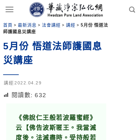
首頁
>
最新消息
>
法會講經
>
講經
>
5月份 悟道法
師護國息災講座
5月份 悟道法師護國息
災講座
講經
2022.04.29
閱讀數:
632
《佛說仁王般若波羅蜜經》
云【佛告波斯匿王。我當滅
度後。法滅盡時。受持般若