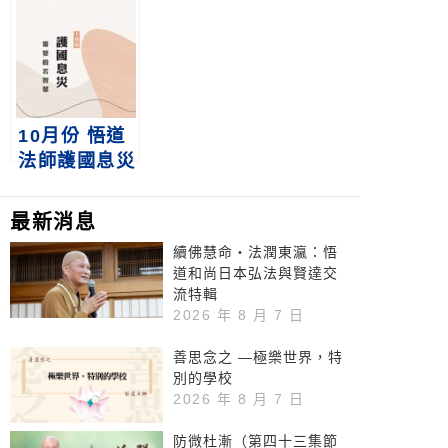
座
講座
10月份 悟道
法師護國息災
講座
最新消息
續佛慧命‧法潤東瀛：悟
道和尚日本弘法與賢達交
流特輯
2026 年 8 月 7 日
善思念之 —極樂世界，特
別的學校
2026 年 8 月 7 日
防微杜漸（第四十三集節