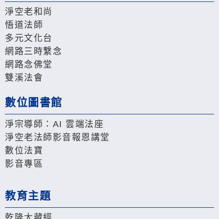
淨空老和尚
悟道法師
多元文化台
網路三時繫念
網路念佛堂
雙溪法會
數位圖書館
淨宗導師：AI 雲端法座
淨空老法師影音報恩講堂
數位法寶
影音專區
教育主題
乾隆大藏經