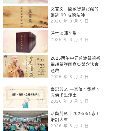
文言文—開啟智慧寶藏的
鑰匙 09 成德法師
2026 年 8 月 5 日
淨空法師全集
2026 年 8 月 4 日
2026丙午中元普渡祭祖祈
福超薦護國息災繫念法會
通啟
2026 年 8 月 4 日
善思念之 —真信、發願、
念佛求生淨土
2026 年 8 月 3 日
活動剪影｜2026/8/1志工
培訓大會
2026 年 8 月 1 日