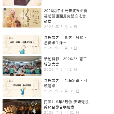
2026丙午中元普渡祭祖祈
福超薦護國息災繫念法會
通啟
2026 年 8 月 4 日
善思念之 —真信、發願、
念佛求生淨土
2026 年 8 月 3 日
活動剪影｜2026/8/1志工
培訓大會
2026 年 8 月 1 日
善思念之 —苦海無邊，回
頭是岸
2026 年 7 月 31 日
民國115年8月份 佛衛電視
慈悲台節目明細表
2026 年 7 月 31 日