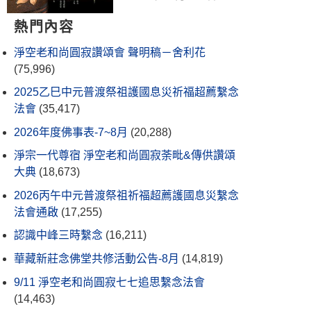
熱門內容
淨空老和尚圓寂讚頌會 聲明稿－舍利花
(75,996)
2025乙巳中元普渡祭祖護國息災祈福超薦繫念
法會
(35,417)
2026年度佛事表-7~8月
(20,288)
淨宗一代尊宿 淨空老和尚圓寂荼毗&傳供讚頌
大典
(18,673)
2026丙午中元普渡祭祖祈福超薦護國息災繫念
法會通啟
(17,255)
認識中峰三時繫念
(16,211)
華藏新莊念佛堂共修活動公告-8月
(14,819)
9/11 淨空老和尚圓寂七七追思繫念法會
(14,463)