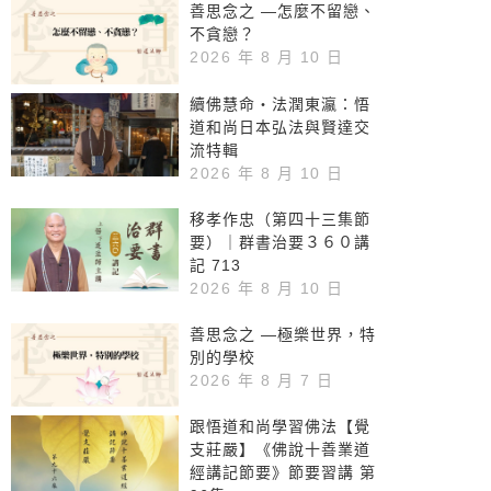
善思念之 —怎麼不留戀、
念法會
不貪戀？
2026 年 8 月 10 日
續佛慧命‧法潤東瀛：悟
道和尚日本弘法與賢達交
流特輯
2026 年 8 月 10 日
移孝作忠（第四十三集節
要）｜群書治要３６０講
記 713
2026 年 8 月 10 日
善思念之 —極樂世界，特
別的學校
2026 年 8 月 7 日
跟悟道和尚學習佛法【覺
支莊嚴】《佛說十善業道
經講記節要》節要習講 第