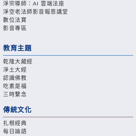
淨宗導師：AI 雲端法座
淨空老法師影音報恩講堂
數位法寶
影音專區
教育主題
乾隆大藏經
淨土大經
認識佛教
吃素是福
三時繫念
傳統文化
扎根經典
每日論語