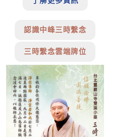
了解更多資訊
認識中峰三時繫念
三時繫念雲端牌位