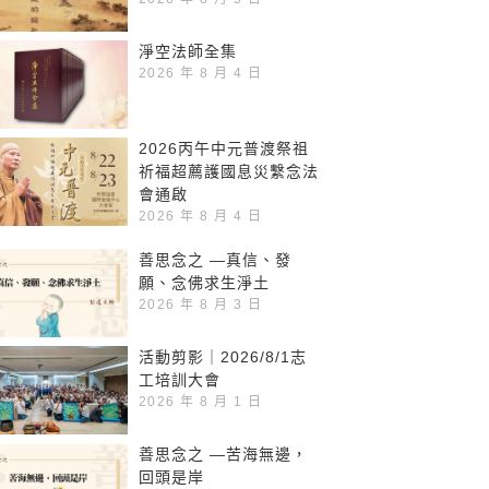
淨空法師全集
2026 年 8 月 4 日
2026丙午中元普渡祭祖
祈福超薦護國息災繫念法
會通啟
2026 年 8 月 4 日
善思念之 —真信、發
願、念佛求生淨土
2026 年 8 月 3 日
活動剪影｜2026/8/1志
工培訓大會
2026 年 8 月 1 日
善思念之 —苦海無邊，
回頭是岸