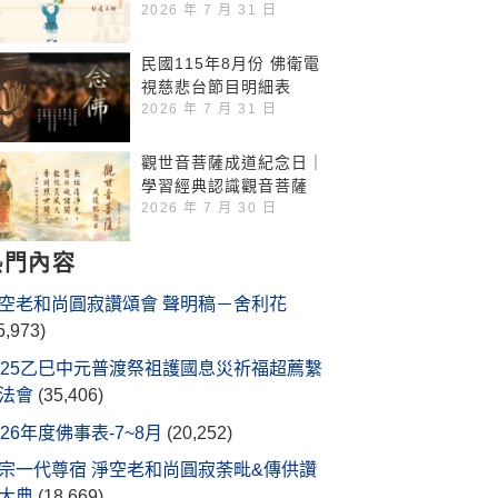
2026 年 7 月 31 日
民國115年8月份 佛衛電
視慈悲台節目明細表
2026 年 7 月 31 日
觀世音菩薩成道紀念日｜
學習經典認識觀音菩薩
2026 年 7 月 30 日
熱門內容
空老和尚圓寂讚頌會 聲明稿－舍利花
5,973)
025乙巳中元普渡祭祖護國息災祈福超薦繫
法會
(35,406)
026年度佛事表-7~8月
(20,252)
宗一代尊宿 淨空老和尚圓寂荼毗&傳供讚
大典
(18,669)