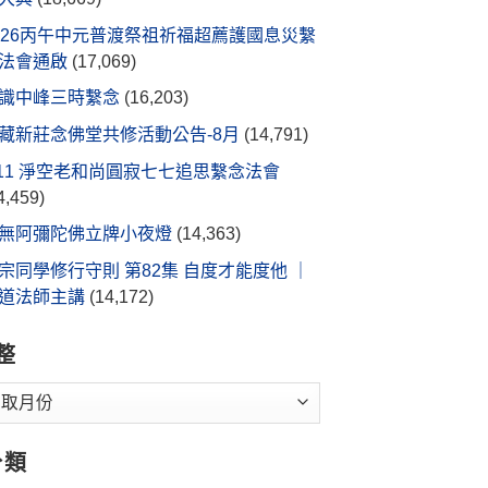
026丙午中元普渡祭祖祈福超薦護國息災繫
法會通啟
(17,069)
識中峰三時繫念
(16,203)
藏新莊念佛堂共修活動公告-8月
(14,791)
/11 淨空老和尚圓寂七七追思繫念法會
4,459)
無阿彌陀佛立牌小夜燈
(14,363)
宗同學修行守則 第82集 自度才能度他 ｜
道法師主講
(14,172)
整
分類