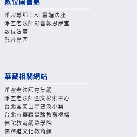
數位圖書館
淨宗導師：AI 雲端法座
淨空老法師影音報恩講堂
數位法寶
影音專區
華藏相關網站
淨空老法師專集網
淨空老法師圖文檢索中心
台北靈巖山寺雙溪小築
台北市華藏實驗教育機構
佛陀教育網路學院
儒釋道文化教育網