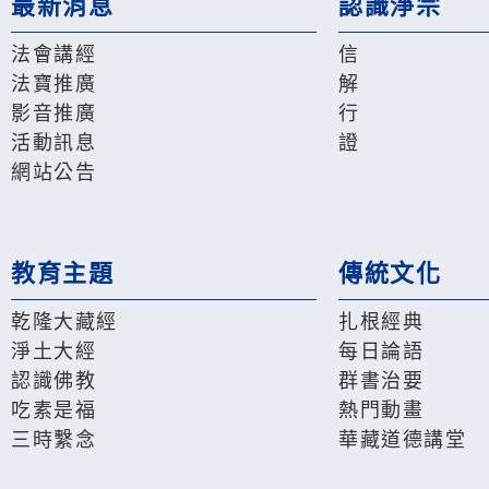
最新消息
認識淨宗
法會講經
信
法寶推廣
解
影音推廣
行
活動訊息
證
網站公告
教育主題
傳統文化
乾隆大藏經
扎根經典
淨土大經
每日論語
認識佛教
群書治要
吃素是福
熱門動畫
三時繫念
華藏道德講堂