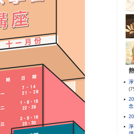
淨
(7
2
念
2
淨
頌