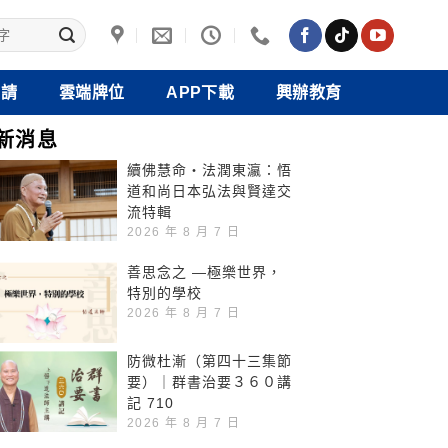
禮請
雲端牌位
APP下載
興辦教育
新消息
續佛慧命‧法潤東瀛：悟
道和尚日本弘法與賢達交
流特輯
2026 年 8 月 7 日
善思念之 —極樂世界，
特別的學校
2026 年 8 月 7 日
防微杜漸（第四十三集節
要）｜群書治要３６０講
記 710
2026 年 8 月 7 日