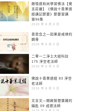
跟悟道和尚學習佛法【覺
支莊嚴】《佛說十善業道
經講記節要》節要習講
第96集
2026 年 8 月 6 日
善思念之—因果是戒律的
鋼骨
2026 年 8 月 5 日
二零一二淨土大經科註
175 淨空老法師
2026 年 8 月 5 日
佛說十善業道經 83 淨空
老法師
2026 年 8 月 5 日
文言文—開啟智慧寶藏的
鑰匙 09 成德法師
2026 年 8 月 5 日