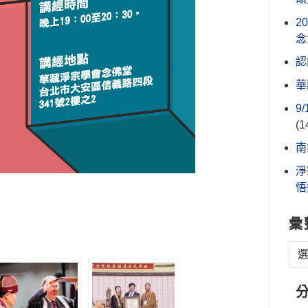
2
念
認
華
9
(1
南
淨
悟
彙