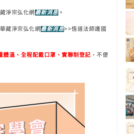
華藏淨宗弘化網
最新消息
。
意華藏淨宗弘化網
最新消息
>>悟道法師護國
量體溫、全程配戴口罩、實聯制登記
，
不便