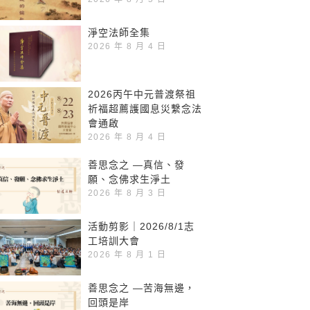
淨空法師全集
2026 年 8 月 4 日
2026丙午中元普渡祭祖
祈福超薦護國息災繫念法
會通啟
2026 年 8 月 4 日
善思念之 —真信、發
願、念佛求生淨土
2026 年 8 月 3 日
活動剪影｜2026/8/1志
工培訓大會
2026 年 8 月 1 日
善思念之 —苦海無邊，
回頭是岸