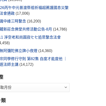
026丙午中元普渡祭祖祈福超薦護國息災繫
法會通啟
(17,006)
識中峰三時繫念
(16,200)
藏新莊念佛堂共修活動公告-8月
(14,786)
/11 淨空老和尚圓寂七七追思繫念法會
4,458)
無阿彌陀佛立牌小夜燈
(14,360)
宗同學修行守則 第82集 自度才能度他 ｜
道法師主講
(14,172)
整
分類