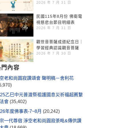
2026 年 7 月 31 日
民國115年8月份 佛衛電
視慈悲台節目明細表
2026 年 7 月 31 日
觀世音菩薩成道紀念日｜
學習經典認識觀音菩薩
2026 年 7 月 30 日
熱門內容
空老和尚圓寂讚頌會 聲明稿－舍利花
5,970)
025乙巳中元普渡祭祖護國息災祈福超薦繫
法會
(35,402)
026年度佛事表-7~8月
(20,242)
宗一代尊宿 淨空老和尚圓寂荼毗&傳供讚
大典
(18,669)