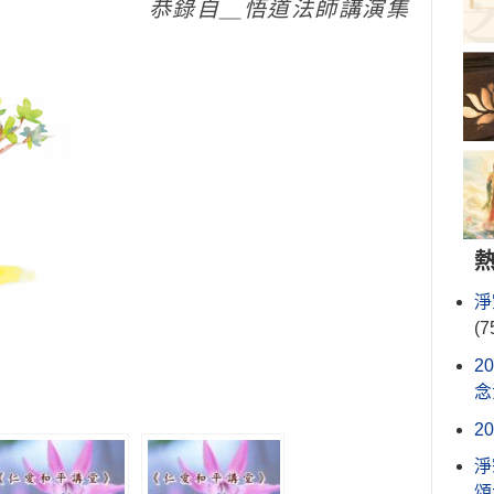
恭錄自＿悟道法師講演集
淨
(7
2
念
2
淨
頌