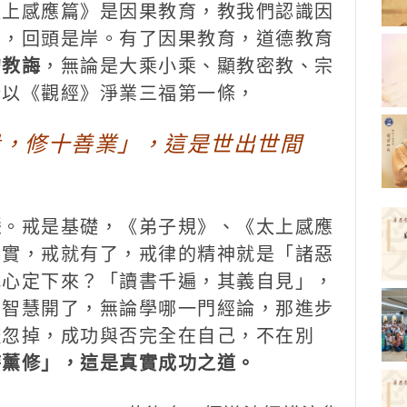
太上感應篇》是因果教育，教我們認識因
果，回頭是岸。有了因果教育，道德教育
的教誨
，無論是大乘小乘、顯教密教、宗
所以《觀經》淨業三福第一條，
殺，修十善業」，這是世出世間
慧
。戒是基礎，《弟子規》、《太上感應
落實，戒就有了，戒律的精神就是「諸惡
把心定下來？「讀書千遍，其義自見」，
，智慧開了，無論學哪一門經論，那進步
疏忽掉，成功與否完全在自己，不在別
時薰修」，這是真實成功之道。