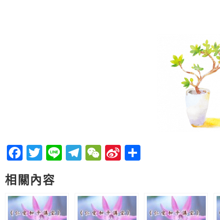
Facebook
Twitter
Line
Telegram
WeChat
Sina
分
Weibo
享
相關內容