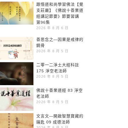
跟悟道和尚學習佛法【覺
支莊嚴】《佛說十善業道
經講記節要》節要習講
第96集
2026 年 8 月 6 日
善思念之—因果是戒律的
鋼骨
2026 年 8 月 5 日
二零一二淨土大經科註
175 淨空老法師
2026 年 8 月 5 日
佛說十善業道經 83 淨空
老法師
2026 年 8 月 5 日
文言文—開啟智慧寶藏的
鑰匙 09 成德法師
2026 年 8 月 5 日