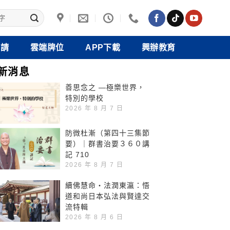
禮請
雲端牌位
APP下載
興辦教育
新消息
善思念之 —極樂世界，
特別的學校
2026 年 8 月 7 日
防微杜漸（第四十三集節
要）｜群書治要３６０講
記 710
2026 年 8 月 7 日
續佛慧命‧法潤東瀛：悟
道和尚日本弘法與賢達交
流特輯
2026 年 8 月 6 日