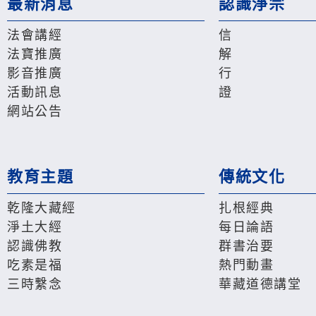
最新消息
認識淨宗
法會講經
信
法寶推廣
解
影音推廣
行
活動訊息
證
網站公告
教育主題
傳統文化
乾隆大藏經
扎根經典
淨土大經
每日論語
認識佛教
群書治要
吃素是福
熱門動畫
三時繫念
華藏道德講堂