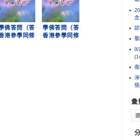
2
念
學佛答問（答
學佛答問（答
認
香港參學同修
香港參學同修
華
之八十三）
之九十七）
9
淨空老法師
淨空老法師
(1
南
淨
悟
彙