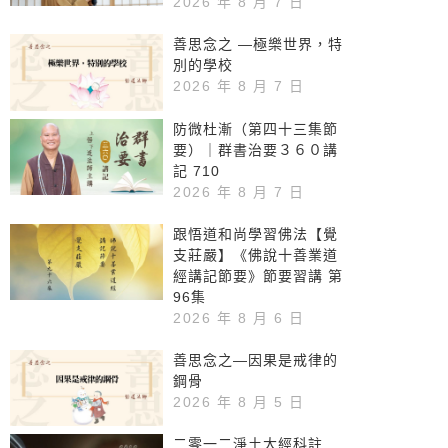
2026 年 8 月 7 日
善思念之 —極樂世界，特
別的學校
2026 年 8 月 7 日
防微杜漸（第四十三集節
要）｜群書治要３６０講
記 710
2026 年 8 月 7 日
跟悟道和尚學習佛法【覺
支莊嚴】《佛說十善業道
經講記節要》節要習講 第
96集
2026 年 8 月 6 日
善思念之—因果是戒律的
鋼骨
2026 年 8 月 5 日
二零一二淨土大經科註