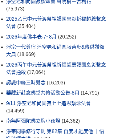
淨空老和尚圓寂讚頌會 聲明稿－舍利花
(75,973)
2025乙巳中元普渡祭祖護國息災祈福超薦繫念
法會
(35,404)
2026年度佛事表-7~8月
(20,252)
淨宗一代尊宿 淨空老和尚圓寂荼毗&傳供讚頌
大典
(18,669)
2026丙午中元普渡祭祖祈福超薦護國息災繫念
法會通啟
(17,064)
認識中峰三時繫念
(16,203)
華藏新莊念佛堂共修活動公告-8月
(14,791)
9/11 淨空老和尚圓寂七七追思繫念法會
(14,459)
南無阿彌陀佛立牌小夜燈
(14,362)
淨宗同學修行守則 第82集 自度才能度他 ｜悟