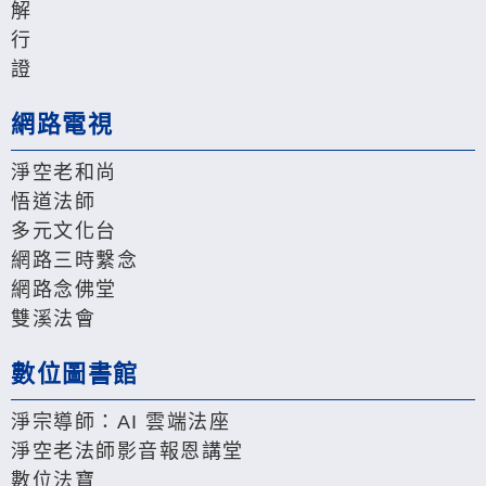
解
行
證
網路電視
淨空老和尚
悟道法師
多元文化台
網路三時繫念
網路念佛堂
雙溪法會
數位圖書館
淨宗導師：AI 雲端法座
淨空老法師影音報恩講堂
數位法寶