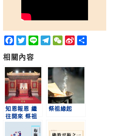
Facebook
Twitter
Line
Telegram
WeChat
Sina
分
Weibo
享
相關內容
知恩報恩 繼
祭祖緣起
往開來 祭祖
的意義