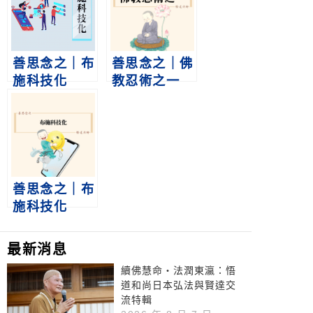
善思念之｜布
善思念之｜佛
施科技化
教忍術之一
善思念之｜布
施科技化
最新消息
續佛慧命‧法潤東瀛：悟
道和尚日本弘法與賢達交
流特輯