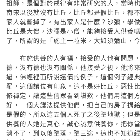
祖師，是個對於戒律有非常研究的人，當時
南宋以後就沒有比丘，比丘都是假比丘，都
家人就斷掉了。有出家人是什麼？沙彌，學
比丘是大僧，沙彌是小僧，能夠接受人供養
了，所謂的是「施主一粒米，大如須彌山，
布施供養的人有福，接受的人他有問題，
德，沒有德也沒有關係，他接受之後，他將
過，佛經裡面所說還債的例子，這個例子經
羅，這個諸位有印象。這不是好比丘，惡性
修禪定，讓這些信眾看到讚歎，他們用這個
好，一個大護法提供他們，把自己的房子捐
是假的。所以這五個人死了之後墮地獄；但
供養的人她是真心，誠心誠意供養你，把你
消不了，到以後墮落，墮三途。這也不知道