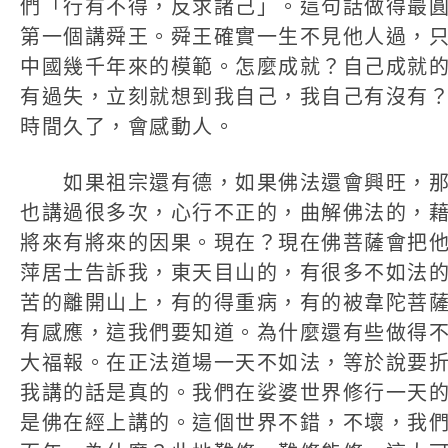
們「行有不得，反求諸己」。這句話做得最
第一個講舜王。舜王確實一生不見他人過，
中國幾千年來的模範。怎麼成就？自己成就
有過失，立刻就想到我自己，我自己有沒有
時間久了，會感動人。
如果祖宗還有德，如果佛法還會興旺，那
也講過很多次，心行不正的，曲解佛法的，
將來有將來的因果。現在？現在佛菩薩會把
萍居士告訴我，東天目山的，有很多不如法
苦的離開山上，有的得重病，有的被韋陀菩
有感應，這我們要知道。為什麼還有些做得
大福報。在正法道場一天不如法，等於說要
我講的話是真的。我們在娑婆世界修行一天
是佛在經上講的。這個世界不錯，不壞，我