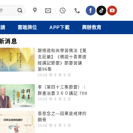
禮請
雲端牌位
APP下載
興辦教育
新消息
跟悟道和尚學習佛法【覺
支莊嚴】《佛說十善業道
經講記節要》節要習講
第96集
2026 年 8 月 6 日
孝（第四十三集節要）｜
群書治要３６０講記 709
2026 年 8 月 6 日
善思念之—因果是戒律的
鋼骨
2026 年 8 月 5 日