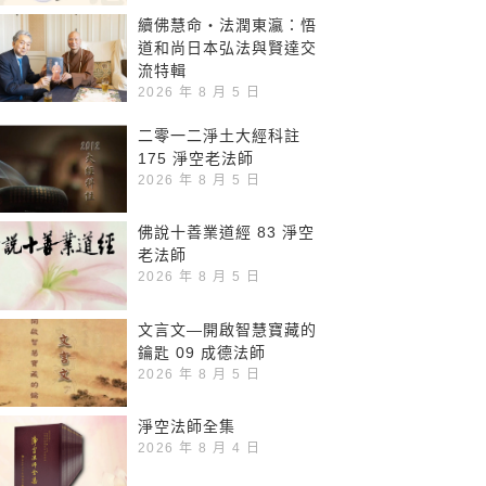
續佛慧命‧法潤東瀛：悟
道和尚日本弘法與賢達交
流特輯
2026 年 8 月 5 日
二零一二淨土大經科註
175 淨空老法師
2026 年 8 月 5 日
佛說十善業道經 83 淨空
老法師
2026 年 8 月 5 日
文言文—開啟智慧寶藏的
鑰匙 09 成德法師
2026 年 8 月 5 日
淨空法師全集
2026 年 8 月 4 日