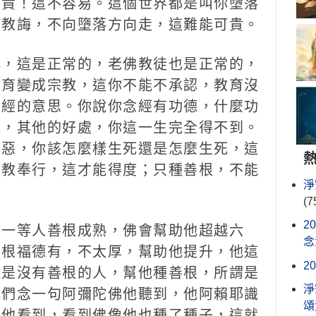
可貴！這不容易。這個世界都是叫你墮落
、教誨，不向墮落方向走，這難能可貴。
，這是正常的，老佛教徒也是正常的，
教育變成宗教，這你不能不承認，教育沒
得經的意思。你說你念經有功德，什麼功
外，其他的好處，你這一生完全得不到。
與惡，你該怎麼樣生死還是怎麼生死，這
依教奉行，這才能得度；只種善根，不能
淨
(7
2
一等人善根成熟，佛會幫助他超越六
念
善根福德有，不太厚，幫助他提升，他這
2
種是沒有善根的人，幫他種善根，所謂是
淨
我們念一句阿彌陀佛他聽到，他阿賴耶識
頌
，他看到，看到佛像他也種了種子，這就