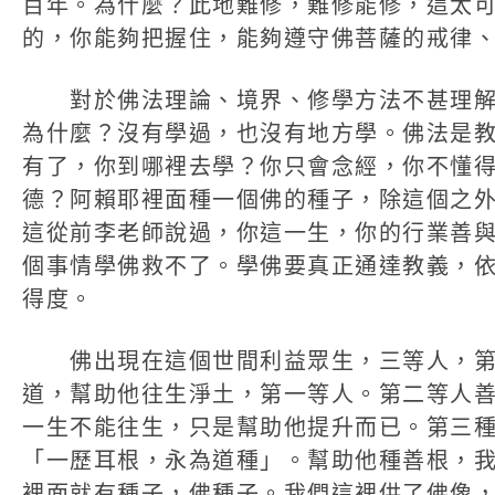
百年。為什麼？此地難修，難修能修，這太
的，你能夠把握住，能夠遵守佛菩薩的戒律
對於佛法理論、境界、修學方法不甚理解
為什麼？沒有學過，也沒有地方學。佛法是
有了，你到哪裡去學？你只會念經，你不懂
德？阿賴耶裡面種一個佛的種子，除這個之
這從前李老師說過，你這一生，你的行業善
個事情學佛救不了。學佛要真正通達教義，
得度。
佛出現在這個世間利益眾生，三等人，第
道，幫助他往生淨土，第一等人。第二等人
一生不能往生，只是幫助他提升而已。第三
「一歷耳根，永為道種」。幫助他種善根，
裡面就有種子，佛種子。我們這裡供了佛像