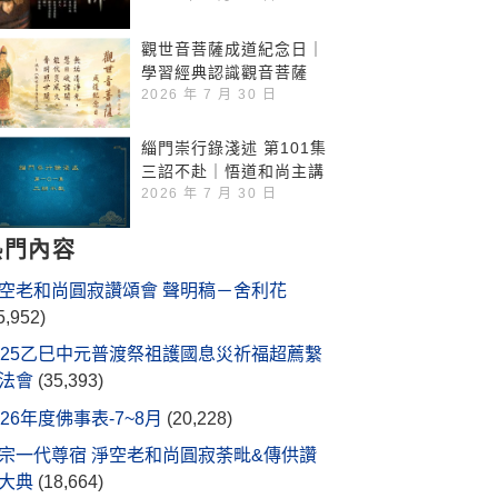
觀世音菩薩成道紀念日｜
學習經典認識觀音菩薩
2026 年 7 月 30 日
緇門崇行錄淺述 第101集
三詔不赴｜悟道和尚主講
2026 年 7 月 30 日
熱門內容
空老和尚圓寂讚頌會 聲明稿－舍利花
5,952)
025乙巳中元普渡祭祖護國息災祈福超薦繫
法會
(35,393)
026年度佛事表-7~8月
(20,228)
宗一代尊宿 淨空老和尚圓寂荼毗&傳供讚
大典
(18,664)