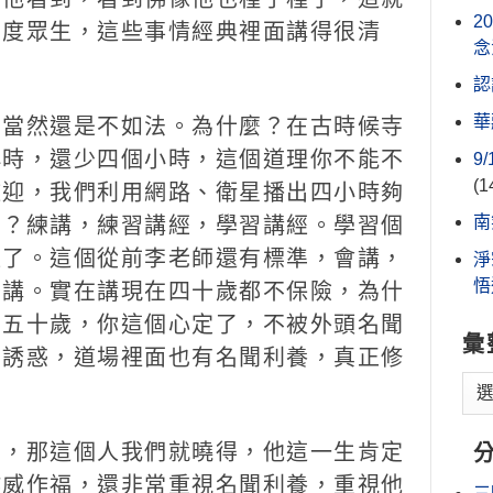
2
普度眾生，這些事情經典裡面講得很清
念
認
華
當然還是不如法。為什麼？在古時候寺
小時，還少四個小時，這個道理你不能不
9
(1
歡迎，我們利用網路、衛星播出四小時夠
南
麼？練講，練習講經，學習講經。學習個
經了。這個從前李老師還有標準，會講，
淨
悟
去講。實在講現在四十歲都不保險，為什
到五十歲，你這個心定了，不被外頭名聞
彙
有誘惑，道場裡面也有名聞利養，真正修
，那這個人我們就曉得，他這一生肯定
作威作福，還非常重視名聞利養，重視他