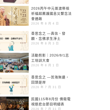
2026丙午中元普渡祭祖
祈福超薦護國息災繫念法
會通啟
2026 年 8 月 4 日
善思念之 —真信、發
願、念佛求生淨土
2026 年 8 月 3 日
活動剪影｜2026/8/1志
工培訓大會
2026 年 8 月 1 日
善思念之 —苦海無邊，
回頭是岸
2026 年 7 月 31 日
民國115年8月份 佛衛電
視慈悲台節目明細表
2026 年 7 月 31 日