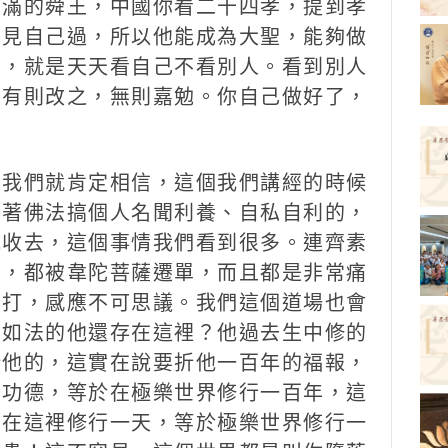
圓滿的舜王，中國你看二十四孝，提到孝
只見自己過，所以他能成為大聖，能夠做
的，就是天天看自己不看別人。看到別人
？有則改之，無則嘉勉。你自己做好了，
我們就肯定相信，這個我們講經的時候
藉著佛法搞個人名聞利養、自私自利的，
他收去，這個事情我們看到很多。連齊素
的，都被韋陀菩薩遷單，而且都是非常痛
薩打，感應不可思議。我們這個道場也會
不如法的他還存在這裡？他過去生中修的
折他的，這實在說要折他一百年的福報，
的功德，等於在極樂世界修行一百年，這
們在這裡修行一天，等於極樂世界修行一