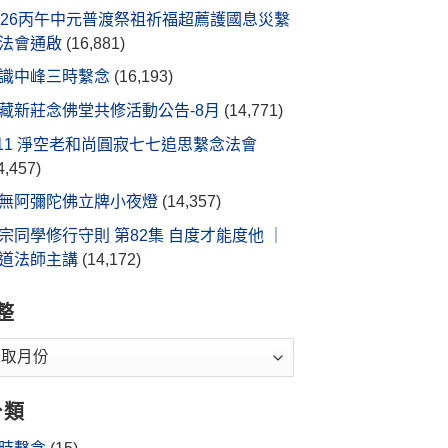
026丙午中元普渡祭祖祈福超薦護國息災繫
法會通啟
(16,881)
識中峰三時繫念
(16,193)
藏新莊念佛堂共修活動公告-8月
(14,771)
/11 淨空老和尚圓寂七七追思繫念法會
4,457)
無阿彌陀佛立牌小夜燈
(14,357)
宗同學修行守則 第82集 自度才能度他 ｜
道法師主講
(14,172)
整
分類