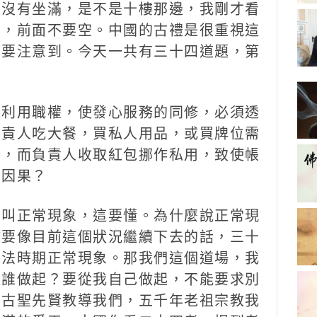
沒有坐滿，是不是十樓那邊，我剛才看
空，前面不要空。中國的古禮是很重視這
個要注意到。今天一共有三十四道題，第
利用職權，使發心服務的同修，必須透
負責人吃大餐，買私人用品，或買牌位需
務，而負責人收取紅包挪作私用，致使帳
麼因果？
叫正常現象，這要懂。為什麼說正常現
教要像目前這個狀況繼續下去的話，三十
末法時期正常現象。那我們這個道場，我
從誰做起？要從我自己做起，不能要求別
國古聖先賢教導我們，五千年老祖宗教我