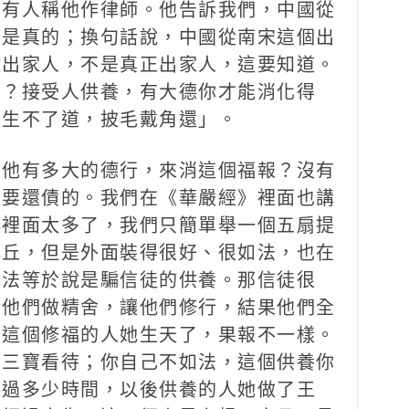
也有人稱他作律師。他告訴我們，中國從
不是真的；換句話說，中國從南宋這個出
做出家人，不是真正出家人，這要知道。
嗎？接受人供養，有大德你才能消化得
今生不了道，披毛戴角還」。
他有多大的德行，來消這個福報？沒有
來要還債的。我們在《華嚴經》裡面也講
典裡面太多了，我們只簡單舉一個五扇提
比丘，但是外面裝得很好、很如法，也在
方法等於說是騙信徒的供養。那信徒很
給他們做精舍，讓他們修行，結果他們全
是這個修福的人她生天了，果報不一樣。
當三寶看待；你自己不如法，這個供養你
經過多少時間，以後供養的人她做了王