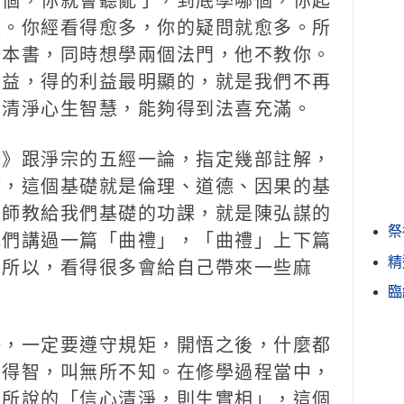
五個，你就會聽亂了，到底學哪個，你起
礙。你經看得愈多，你的疑問就愈多。所
一本書，同時想學兩個法門，他不教你。
利益，得的利益最明顯的，就是我們不再
，清淨心生智慧，能夠得到法喜充滿。
》跟淨宗的五經一論，指定幾部註解，
礎，這個基礎就是倫理、道德、因果的基
老師教給我們基礎的功課，就是陳弘謀的
祭
我們講過一篇「曲禮」，「曲禮」上下篇
精
。所以，看得很多會給自己帶來一些麻
臨
，一定要遵守規矩，開悟之後，什麼都
後得智，叫無所不知。在修學過程當中，
上所說的「信心清淨，則生實相」，這個