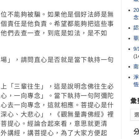
2
位不能夠被騙。如果他是個好法師是無
念
這個責任是他負責。希望都能夠把這些事
認
讓他們去查一查，到底是如法，是不如
華
9
(1
場」，請問直心是否就是當下執持一句
南
淨
悟
上「三輩往生」，這是說明念佛往生必
提心，一向專念」。當下執持一句阿彌陀
彙
提心去一向專念，這就相應。菩提心是什
、深心、大悲心」，《觀無量壽佛經》裡
是菩提心。經論合起來看，意思就更清
海外講經，講菩提心，為了大家方便起