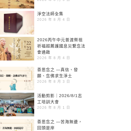
淨空法師全集
2026 年 8 月 4 日
2026丙午中元普渡祭祖
祈福超薦護國息災繫念法
會通啟
2026 年 8 月 4 日
善思念之 —真信、發
願、念佛求生淨土
2026 年 8 月 3 日
活動剪影｜2026/8/1志
工培訓大會
2026 年 8 月 1 日
善思念之 —苦海無邊，
回頭是岸