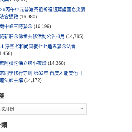
026丙午中元普渡祭祖祈福超薦護國息災繫
法會通啟
(16,980)
識中峰三時繫念
(16,199)
藏新莊念佛堂共修活動公告-8月
(14,785)
/11 淨空老和尚圓寂七七追思繫念法會
4,458)
無阿彌陀佛立牌小夜燈
(14,360)
宗同學修行守則 第82集 自度才能度他 ｜
道法師主講
(14,172)
整
分類