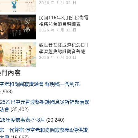
2026 年 7 月 31 日
民國115年8月份 佛衛電
視慈悲台節目明細表
2026 年 7 月 31 日
觀世音菩薩成道紀念日｜
學習經典認識觀音菩薩
2026 年 7 月 30 日
熱門內容
空老和尚圓寂讚頌會 聲明稿－舍利花
5,968)
025乙巳中元普渡祭祖護國息災祈福超薦繫
法會
(35,402)
026年度佛事表-7~8月
(20,240)
宗一代尊宿 淨空老和尚圓寂荼毗&傳供讚
大典
(18,667)