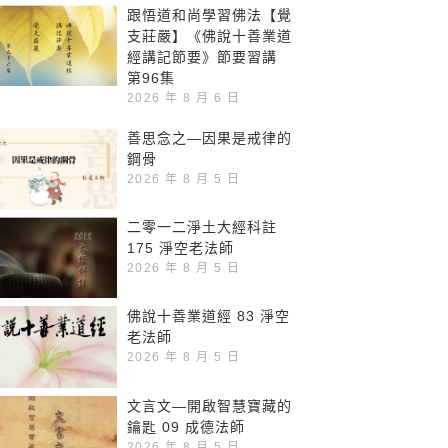
跟悟道和尚學習佛法【覺
支莊嚴】《佛說十善業道
經講記節要》節要習講
第96集
2026 年 8 月 6 日
善思念之—因果是戒律的
鋼骨
2026 年 8 月 5 日
二零一二淨土大經科註
175 淨空老法師
2026 年 8 月 5 日
佛說十善業道經 83 淨空
老法師
2026 年 8 月 5 日
文言文—開啟智慧寶藏的
鑰匙 09 成德法師
2026 年 8 月 5 日