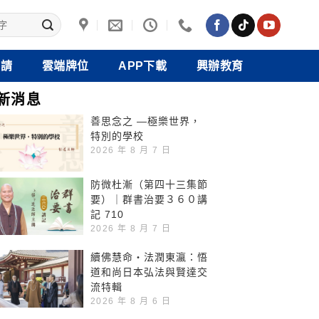
禮請
雲端牌位
APP下載
興辦教育
新消息
善思念之 —極樂世界，
特別的學校
2026 年 8 月 7 日
防微杜漸（第四十三集節
要）｜群書治要３６０講
記 710
2026 年 8 月 7 日
續佛慧命‧法潤東瀛：悟
道和尚日本弘法與賢達交
流特輯
2026 年 8 月 6 日