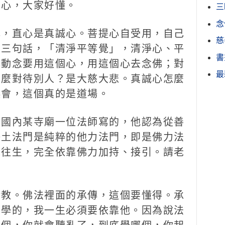
個心，大家好懂。
三
念
，直心是真誠心。菩提心自受用，自己
慈
的三句話，「清淨平等覺」，清淨心、平
書
心動念要用這個心，用這個心去念佛；對
最
怎麼對待別人？是大慈大悲。真誠心怎麼
誤會，這個真的是道場。
國內某寺廟一位法師寫的，他認為從善
淨土法門是純粹的他力法門，即是佛力法
求往生，完全依靠佛力加持、接引。請老
教。佛法裡面的承傳，這個要懂得。承
誰學的，我一生必須要依靠他。因為說法