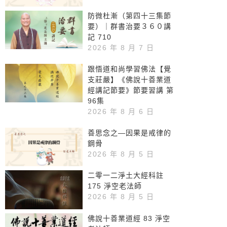
防微杜漸（第四十三集節
要）｜群書治要３６０講
記 710
2026 年 8 月 7 日
跟悟道和尚學習佛法【覺
支莊嚴】《佛說十善業道
經講記節要》節要習講 第
96集
2026 年 8 月 6 日
善思念之—因果是戒律的
鋼骨
2026 年 8 月 5 日
二零一二淨土大經科註
175 淨空老法師
2026 年 8 月 5 日
佛說十善業道經 83 淨空