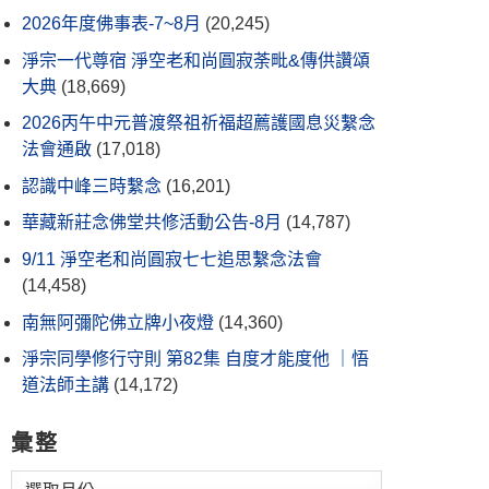
2026年度佛事表-7~8月
(20,245)
淨宗一代尊宿 淨空老和尚圓寂荼毗&傳供讚頌
大典
(18,669)
2026丙午中元普渡祭祖祈福超薦護國息災繫念
法會通啟
(17,018)
認識中峰三時繫念
(16,201)
華藏新莊念佛堂共修活動公告-8月
(14,787)
9/11 淨空老和尚圓寂七七追思繫念法會
(14,458)
南無阿彌陀佛立牌小夜燈
(14,360)
淨宗同學修行守則 第82集 自度才能度他 ｜悟
道法師主講
(14,172)
彙整