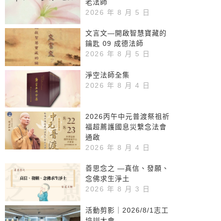
老法師
2026 年 8 月 5 日
文言文—開啟智慧寶藏的
鑰匙 09 成德法師
2026 年 8 月 5 日
淨空法師全集
2026 年 8 月 4 日
2026丙午中元普渡祭祖祈
福超薦護國息災繫念法會
通啟
2026 年 8 月 4 日
善思念之 —真信、發願、
念佛求生淨土
2026 年 8 月 3 日
活動剪影｜2026/8/1志工
培訓大會