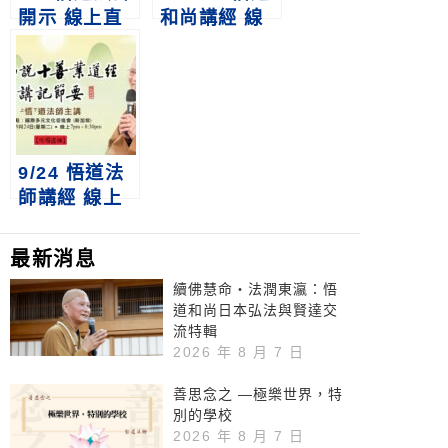
開示 線上直
和尚講經 線
播｜2025乙
上直播｜《觀
巳年新春講話
世音菩薩耳根
(印尼)
圓通章》
9/24 悟道法
師講經 線上
直播｜《佛說
十善業道經》
最新消息
講記節要
續佛慧命‧法潤東瀛：悟
道和尚日本弘法與賢達交
流特輯
2026 年 8 月 7 日
善思念之 —極樂世界，特
別的學校
2026 年 8 月 7 日