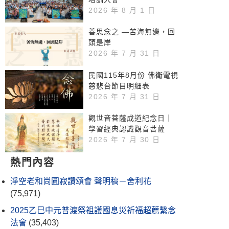
2026 年 8 月 1 日
善思念之 —苦海無邊，回
頭是岸
2026 年 7 月 31 日
民國115年8月份 佛衛電視
慈悲台節目明細表
2026 年 7 月 31 日
觀世音菩薩成道紀念日｜
學習經典認識觀音菩薩
2026 年 7 月 30 日
熱門內容
淨空老和尚圓寂讚頌會 聲明稿－舍利花
(75,971)
2025乙巳中元普渡祭祖護國息災祈福超薦繫念
法會
(35,403)