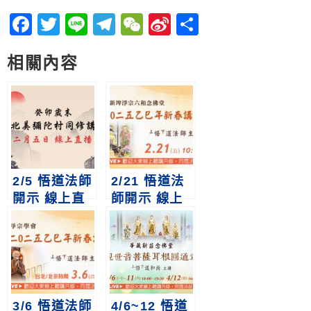
Facebook
Twitter
Line
Telegram
WeChat
Sina
分
Weibo
享
相關內容
2/5 悟道法師
2/21 悟道法
開示 線上直
師開示 線上
播｜2024癸
直播｜2025
卯歲末對北美
乙巳年新春講
彌陀村同修講
話(新埤)
話
3/6 悟道法師
4/6~12 悟道