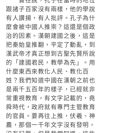
實在說，孔子在當時的地位
跟諸子百家沒有兩樣，他的學說
有人讚揚，有人批評。孔子為什
麼會被中國人推崇？這還是個政
治的因素。漢朝建國之後，這是
把秦始皇推翻，平定了動亂，到
漢武帝才真正想到古聖先賢所說
的「建國君民，教學為先」。用
什麼東西來教化人民、教化百
姓？我們知道中國在漢朝之前也
是兩千五百年的樣子，已經就非
常重視教育，有文字記載的，堯
舜時代，政府就有專門主管教育
的官員。要再往上推，伏羲、神
農，那個一千年文字沒有發明，