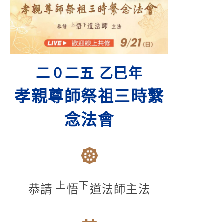
二０二五 乙巳年
孝親尊師祭祖三時繫
念法會
上
下
恭請
悟
道法師主法