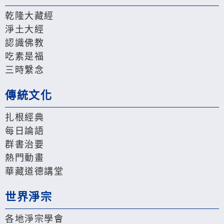
乾隆大藏經
淨土大經
認識佛教
吃素是福
三時繫念
傳統文化
扎根經典
每日論語
群書治要
熱門動畫
華藏道德講堂
世界淨宗
各地淨宗學會