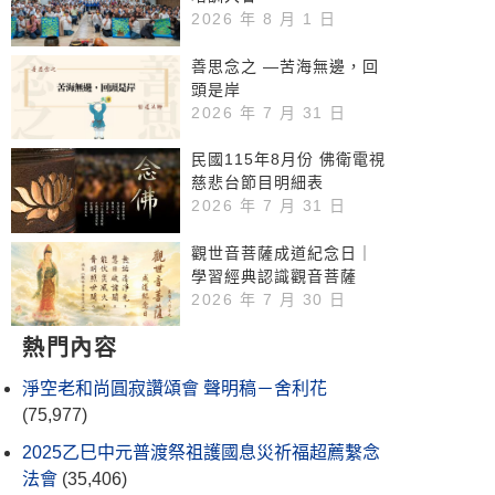
2026 年 8 月 1 日
善思念之 —苦海無邊，回
頭是岸
2026 年 7 月 31 日
民國115年8月份 佛衛電視
慈悲台節目明細表
2026 年 7 月 31 日
觀世音菩薩成道紀念日｜
學習經典認識觀音菩薩
2026 年 7 月 30 日
熱門內容
淨空老和尚圓寂讚頌會 聲明稿－舍利花
(75,977)
2025乙巳中元普渡祭祖護國息災祈福超薦繫念
法會
(35,406)