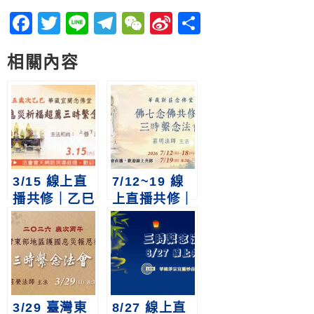
Facebook
Twitter
Line
Telegram
WeChat
Sina
分
Weibo
享
相關內容
3/15 線上直
7/12~19 線
播共修｜乙巳
上直播共修｜
年護國息災祈
新莊念佛堂佛
福超薦三時繫
七暨三時繫念
念法會
法會
3/29 臺灣東
8/27 線上直