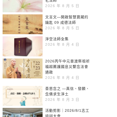
老法師
2026 年 8 月 5 日
文言文—開啟智慧寶藏的
鑰匙 09 成德法師
2026 年 8 月 5 日
淨空法師全集
2026 年 8 月 4 日
2026丙午中元普渡祭祖祈
福超薦護國息災繫念法會
通啟
2026 年 8 月 4 日
善思念之 —真信、發願、
念佛求生淨土
2026 年 8 月 3 日
活動剪影｜2026/8/1志工
培訓大會