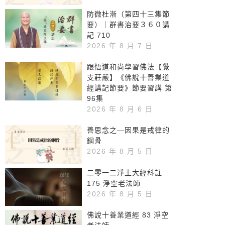
防微杜漸（第四十三集節
要）｜群書治要３６０講
記 710
2026 年 8 月 7 日
跟悟道和尚學習佛法【覺
支莊嚴】《佛說十善業道
經講記節要》節要習講 第
96集
2026 年 8 月 6 日
善思念之—因果是戒律的
鋼骨
2026 年 8 月 5 日
二零一二淨土大經科註
175 淨空老法師
2026 年 8 月 5 日
佛說十善業道經 83 淨空