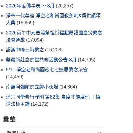
2026年度佛事表-7~8月
(20,257)
淨宗一代尊宿 淨空老和尚圓寂荼毗&傳供讚頌
大典
(18,669)
2026丙午中元普渡祭祖祈福超薦護國息災繫念
法會通啟
(17,094)
認識中峰三時繫念
(16,203)
華藏新莊念佛堂共修活動公告-8月
(14,795)
9/11 淨空老和尚圓寂七七追思繫念法會
(14,459)
南無阿彌陀佛立牌小夜燈
(14,364)
淨宗同學修行守則 第82集 自度才能度他 ｜悟
道法師主講
(14,172)
彙整