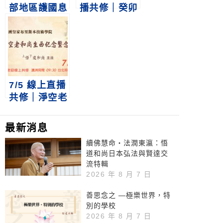
部地區護國息
播共修｜癸卯
災報恩祈福三
年中元祭祖護
時繫念法會
國息災三時繫
念法會
7/5 線上直播
共修｜淨空老
和尚生西紀念
繫念法會
最新消息
續佛慧命‧法潤東瀛：悟
道和尚日本弘法與賢達交
流特輯
2026 年 8 月 7 日
善思念之 —極樂世界，特
別的學校
2026 年 8 月 7 日