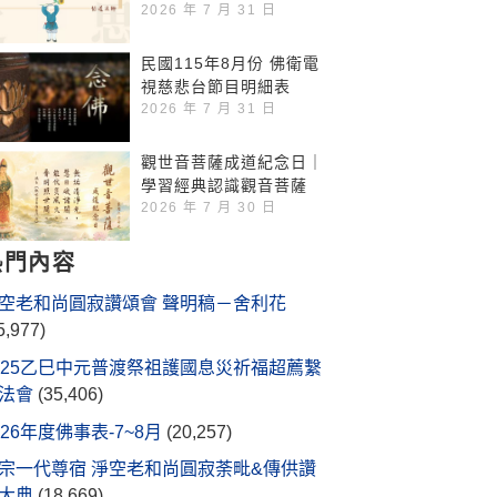
2026 年 7 月 31 日
民國115年8月份 佛衛電
視慈悲台節目明細表
2026 年 7 月 31 日
觀世音菩薩成道紀念日｜
學習經典認識觀音菩薩
2026 年 7 月 30 日
熱門內容
空老和尚圓寂讚頌會 聲明稿－舍利花
5,977)
025乙巳中元普渡祭祖護國息災祈福超薦繫
法會
(35,406)
026年度佛事表-7~8月
(20,257)
宗一代尊宿 淨空老和尚圓寂荼毗&傳供讚
大典
(18,669)