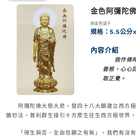
金色阿彌陀
附金色袋子
規格：5.5公分x
內容介紹
我作佛
善根，心心
取正覺。
阿彌陀佛大慈大悲，發四十八大願建立西方
勝妙法，普利群生接引十方眾生往生西方極世界
「得生與否，全由信願之有無」。我們有沒有