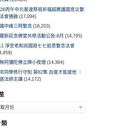
026丙午中元普渡祭祖祈福超薦護國息災繫
法會通啟
(17,094)
識中峰三時繫念
(16,203)
藏新莊念佛堂共修活動公告-8月
(14,795)
/11 淨空老和尚圓寂七七追思繫念法會
4,459)
無阿彌陀佛立牌小夜燈
(14,364)
宗同學修行守則 第82集 自度才能度他 ｜
道法師主講
(14,172)
整
分類