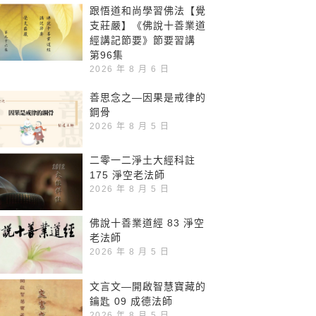
跟悟道和尚學習佛法【覺
支莊嚴】《佛說十善業道
經講記節要》節要習講
第96集
2026 年 8 月 6 日
善思念之—因果是戒律的
鋼骨
2026 年 8 月 5 日
二零一二淨土大經科註
175 淨空老法師
2026 年 8 月 5 日
佛說十善業道經 83 淨空
老法師
2026 年 8 月 5 日
文言文—開啟智慧寶藏的
鑰匙 09 成德法師
2026 年 8 月 5 日