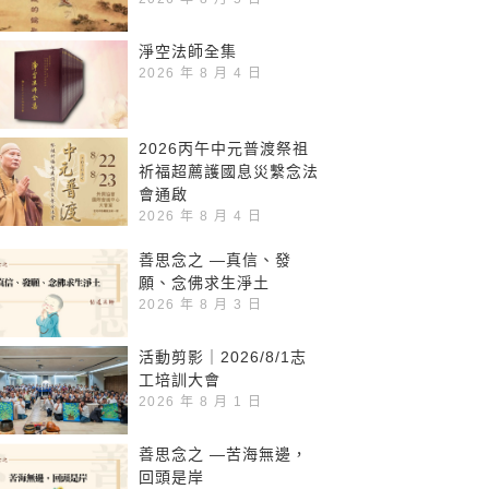
淨空法師全集
2026 年 8 月 4 日
2026丙午中元普渡祭祖
祈福超薦護國息災繫念法
會通啟
2026 年 8 月 4 日
善思念之 —真信、發
願、念佛求生淨土
2026 年 8 月 3 日
活動剪影｜2026/8/1志
工培訓大會
2026 年 8 月 1 日
善思念之 —苦海無邊，
回頭是岸