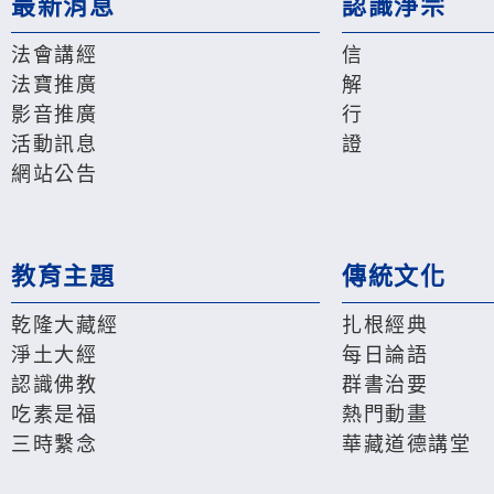
最新消息
認識淨宗
法會講經
信
法寶推廣
解
影音推廣
行
活動訊息
證
網站公告
教育主題
傳統文化
乾隆大藏經
扎根經典
淨土大經
每日論語
認識佛教
群書治要
吃素是福
熱門動畫
三時繫念
華藏道德講堂