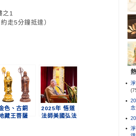
樓之1
約走5分鐘抵達）
淨
(7
2
金色、古銅
2025年 悟道
念
地藏王菩薩
法師美國弘法
2
立體佛像
行剪影
淨
頌