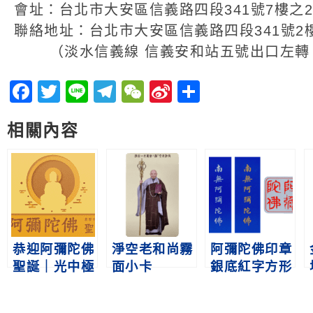
會址：台北市大安區信義路四段341號7樓之2
聯絡地址：台北市大安區信義路四段341號2
（淡水信義線 信義安和站五號出口左轉 
Facebook
Twitter
Line
Telegram
WeChat
Sina
分
Weibo
享
相關內容
恭迎阿彌陀佛
淨空老和尚霧
阿彌陀佛印章
聖誕｜光中極
面小卡
銀底紅字方形
尊 佛中之王
貼紙、藍底直
式南無阿彌陀