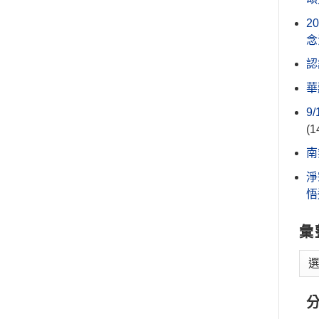
2
念
認
華
9
(1
南
淨
悟
彙