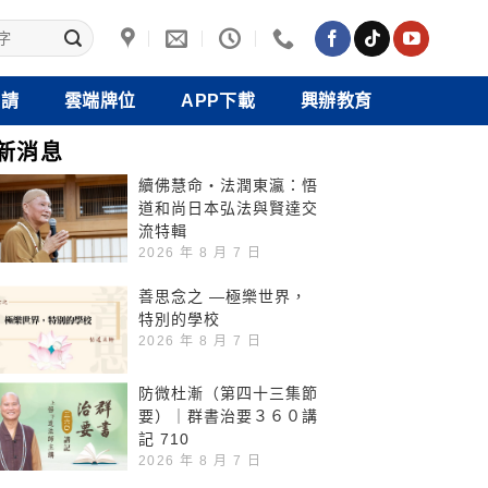
禮請
雲端牌位
APP下載
興辦教育
新消息
續佛慧命‧法潤東瀛：悟
道和尚日本弘法與賢達交
流特輯
2026 年 8 月 7 日
善思念之 —極樂世界，
特別的學校
2026 年 8 月 7 日
防微杜漸（第四十三集節
要）｜群書治要３６０講
記 710
2026 年 8 月 7 日