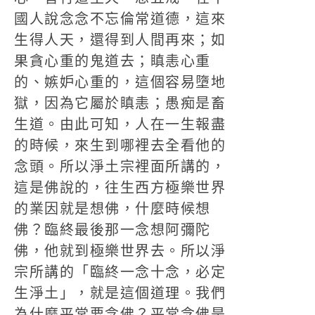
國人說念念不忘倫常道德，這來
生得人天，還得到人間再來；如
果貪心重的鬼道去；瞋恚心重
的、嫉妒心重的，這個容易墮地
獄，因為它屬於瞋恚；愚痴是畜
生道。由此可知，人在一生報盡
的時候，來生到哪裡去全看他的
念頭。所以淨土宗裡面所講的，
這是佛說的，往生西方極樂世界
的業因就是想佛，什麼時候想
佛？臨終最後那一念想阿彌陀
佛，他就到極樂世界去。所以淨
宗所講的「臨終一念十念，必定
生淨土」，就是這個道理。我們
為什麼平常要念佛？平常念佛是