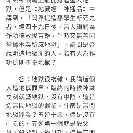
命終神識馬上離開身體墮入地
獄，但是《地藏經．神通品》中
講到，「閻浮提造惡眾生新死之
者，經四十九日後，無人繼嗣為
作功德救拔苦難，生時又無善因
當據本業所感地獄」。請問是否
說明造地獄罪的人，若有人為作
功德則不墮地獄？
答：地獄很複雜，我講這個
人造地獄罪業，臨終的時候神識
立刻就墮地獄，沒有中陰，這是
造無間地獄的罪業。什麼是無間
地獄罪業？五逆十惡，這是沒有
中陰的。五逆第一個就是殺父
母，殺父親、殺母親，這是無間