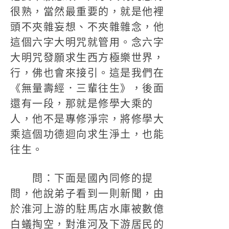
很熟，當然最重要的，就是他裡
頭不夾雜妄想、不夾雜雜念，他
這個六字大明咒就管用。念六字
大明咒發願求生西方極樂世界，
行，佛也會來接引。這是我們在
《無量壽經．三輩往生》，後面
還有一段，那就是修學大乘的
人，他不是專修淨宗，將修學大
乘這個功德迴向求生淨土，也能
往生。
問：下面是國內同修的提
問，他說弟子看到一則新聞，由
於淮河上游的駐馬店水庫被數億
白蟻掏空，對淮河及下游居民的