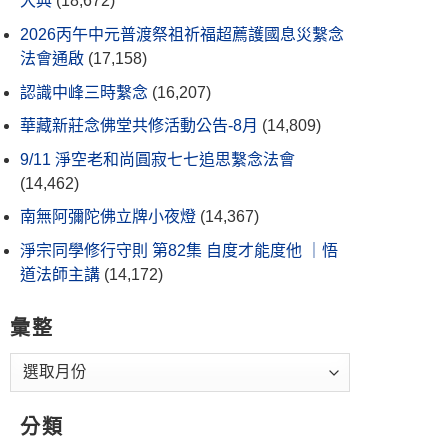
大典
(18,672)
2026丙午中元普渡祭祖祈福超薦護國息災繫念
法會通啟
(17,158)
認識中峰三時繫念
(16,207)
華藏新莊念佛堂共修活動公告-8月
(14,809)
9/11 淨空老和尚圓寂七七追思繫念法會
(14,462)
南無阿彌陀佛立牌小夜燈
(14,367)
淨宗同學修行守則 第82集 自度才能度他 ｜悟
道法師主講
(14,172)
彙整
分類