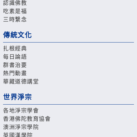
認識佛教
吃素是福
三時繫念
傳統文化
扎根經典
每日論語
群書治要
熱門動畫
華藏道德講堂
世界淨宗
各地淨宗學會
香港佛陀教育協會
澳洲淨宗學院
英國漢學院