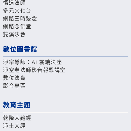
悟道法師
多元文化台
網路三時繫念
網路念佛堂
雙溪法會
數位圖書館
淨宗導師：AI 雲端法座
淨空老法師影音報恩講堂
數位法寶
影音專區
教育主題
乾隆大藏經
淨土大經