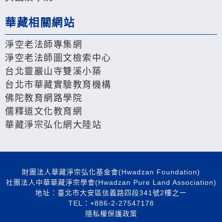
華藏相關網站
淨空老法師專集網
淨空老法師圖文檢索中心
台北靈巖山寺雙溪小築
台北市華藏實驗教育機構
佛陀教育網路學院
儒釋道文化教育網
華藏淨宗弘化網大陸站
財團法人華藏淨宗弘化基金會(Hwadzan Foundation)
社團法人中華華藏淨宗學會(Hwadzan Pure Land Association)
地址：臺北市大安區信義路四段341號2樓之一
TEL：+886-2-27547178
隱私權保護政策