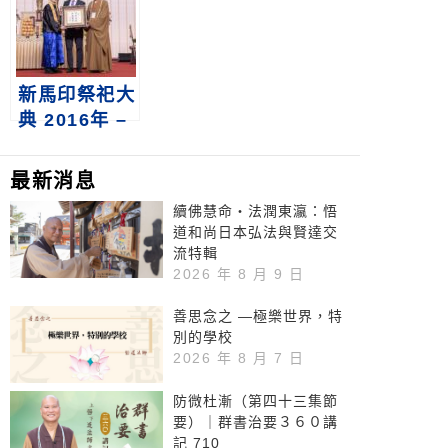
文物展
新馬印祭祀大
典 2016年 –
2024年
最新消息
續佛慧命‧法潤東瀛：悟
道和尚日本弘法與賢達交
流特輯
2026 年 8 月 9 日
善思念之 —極樂世界，特
別的學校
2026 年 8 月 7 日
防微杜漸（第四十三集節
要）｜群書治要３６０講
記 710