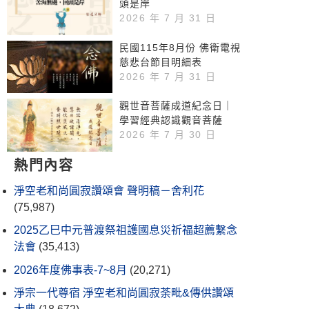
頭是岸
2026 年 7 月 31 日
民國115年8月份 佛衛電視
慈悲台節目明細表
2026 年 7 月 31 日
觀世音菩薩成道紀念日｜
學習經典認識觀音菩薩
2026 年 7 月 30 日
熱門內容
淨空老和尚圓寂讚頌會 聲明稿－舍利花
(75,987)
2025乙巳中元普渡祭祖護國息災祈福超薦繫念
法會
(35,413)
2026年度佛事表-7~8月
(20,271)
淨宗一代尊宿 淨空老和尚圓寂荼毗&傳供讚頌