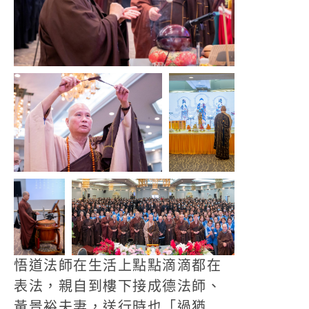
悟道法師在生活上點點滴滴都在
表法，親自到樓下接成德法師、
黃景裕夫妻，送行時也「過猶