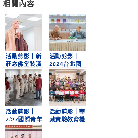
相關內容
活動剪影｜新
活動剪影｜
莊念佛堂裝潢
2024台北國
灑淨儀規
際書展悟道法
師新書發表會
暨成德法師簽
書會2/23
活動剪影｜
活動剪影｜華
7/27國際青年
藏實驗教育機
禪學營蒞臨參
構暨啟蒙教育
觀淨空老法師
班新春團拜