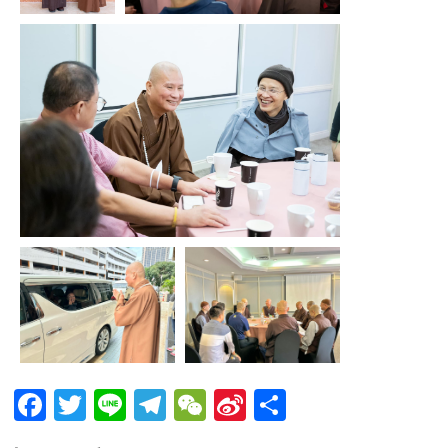
Facebook
Twitter
Line
Telegram
WeChat
Sina
分
Weibo
享