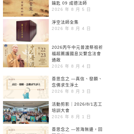
鑰匙 09 成德法師
2026 年 8 月 5 日
淨空法師全集
2026 年 8 月 4 日
2026丙午中元普渡祭祖祈
福超薦護國息災繫念法會
通啟
2026 年 8 月 4 日
善思念之 —真信、發願、
念佛求生淨土
2026 年 8 月 3 日
活動剪影｜2026/8/1志工
培訓大會
2026 年 8 月 1 日
善思念之 —苦海無邊，回