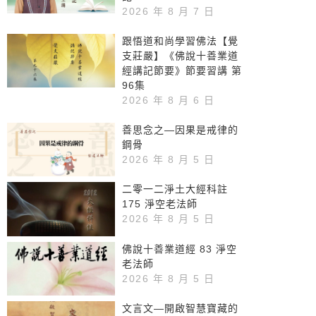
2026 年 8 月 7 日
跟悟道和尚學習佛法【覺
支莊嚴】《佛說十善業道
經講記節要》節要習講 第
96集
2026 年 8 月 6 日
善思念之—因果是戒律的
鋼骨
2026 年 8 月 5 日
二零一二淨土大經科註
175 淨空老法師
2026 年 8 月 5 日
佛說十善業道經 83 淨空
老法師
2026 年 8 月 5 日
文言文—開啟智慧寶藏的