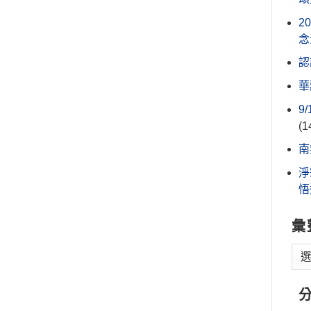
2
念
認
華
9
(1
南
淨
悟
彙