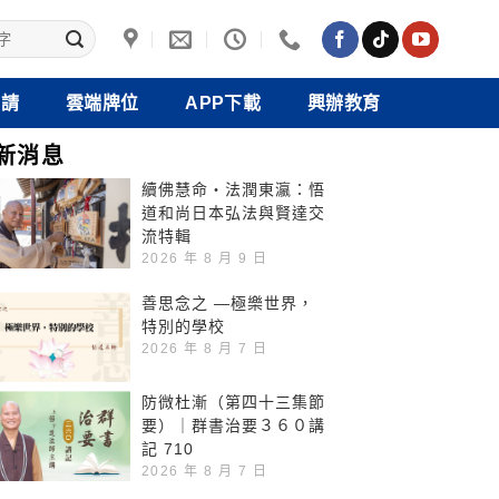
禮請
雲端牌位
APP下載
興辦教育
新消息
續佛慧命‧法潤東瀛：悟
道和尚日本弘法與賢達交
流特輯
2026 年 8 月 9 日
善思念之 —極樂世界，
特別的學校
2026 年 8 月 7 日
防微杜漸（第四十三集節
要）｜群書治要３６０講
記 710
2026 年 8 月 7 日