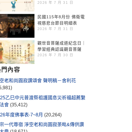
2026 年 7 月 31 日
民國115年8月份 佛衛電
視慈悲台節目明細表
2026 年 7 月 31 日
觀世音菩薩成道紀念日｜
學習經典認識觀音菩薩
2026 年 7 月 30 日
熱門內容
空老和尚圓寂讚頌會 聲明稿－舍利花
5,981)
025乙巳中元普渡祭祖護國息災祈福超薦繫
法會
(35,412)
026年度佛事表-7~8月
(20,264)
宗一代尊宿 淨空老和尚圓寂荼毗&傳供讚
大典
(18,671)