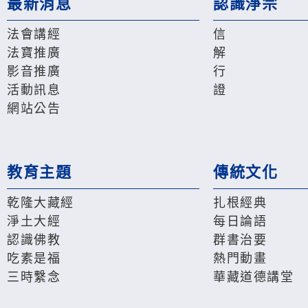
最新消息
認識淨宗
法會講經
信
法寶推廣
解
影音推廣
行
活動訊息
證
網站公告
教育主題
傳統文化
乾隆大藏經
扎根經典
淨土大經
每日論語
認識佛教
群書治要
吃素是福
熱門動畫
三時繫念
華藏道德講堂