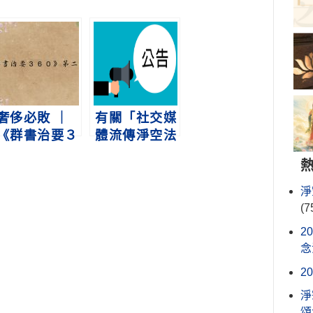
奢侈必敗 ｜
有關「社交媒
《群書治要３
體流傳淨空法
６０》第二冊
師引用觀世音
第5集
菩薩指示」聲
明啟事
淨
(7
2
念
2
淨
頌