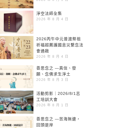
淨空法師全集
2026 年 8 月 4 日
2026丙午中元普渡祭祖
祈福超薦護國息災繫念法
會通啟
2026 年 8 月 4 日
善思念之 —真信、發
願、念佛求生淨土
2026 年 8 月 3 日
活動剪影｜2026/8/1志
工培訓大會
2026 年 8 月 1 日
善思念之 —苦海無邊，
回頭是岸