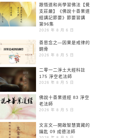
跟悟道和尚學習佛法【覺
支莊嚴】《佛說十善業道
經講記節要》節要習講
第96集
2026 年 8 月 6 日
善思念之—因果是戒律的
鋼骨
2026 年 8 月 5 日
二零一二淨土大經科註
175 淨空老法師
2026 年 8 月 5 日
佛說十善業道經 83 淨空
老法師
2026 年 8 月 5 日
文言文—開啟智慧寶藏的
鑰匙 09 成德法師
2026 年 8 月 5 日