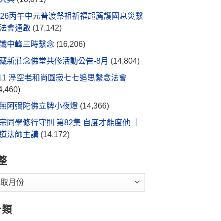
026丙午中元普渡祭祖祈福超薦護國息災繫
法會通啟
(17,142)
識中峰三時繫念
(16,206)
藏新莊念佛堂共修活動公告-8月
(14,804)
/11 淨空老和尚圓寂七七追思繫念法會
4,460)
無阿彌陀佛立牌小夜燈
(14,366)
宗同學修行守則 第82集 自度才能度他 ｜
道法師主講
(14,172)
整
分類