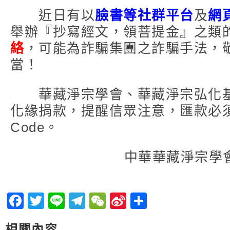
近日有以
臉書等社群平台
及
網
舉辦『抄寫經文，領菩提金』之類
絡
，可能為詐騙集團之詐騙手法，
當！
華藏淨宗學會、華藏淨宗弘化基
化緣捐款，提醒信眾注意，匯款必
Code。
中華華藏淨宗學
Facebook
Twitter
Line
Telegram
WeChat
Sina
分
Weibo
享
相關內容