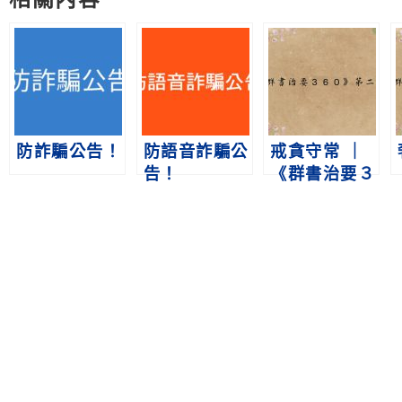
防詐騙公告！
防語音詐騙公
戒貪守常 ｜
告！
《群書治要３
６０》第二冊
第4集