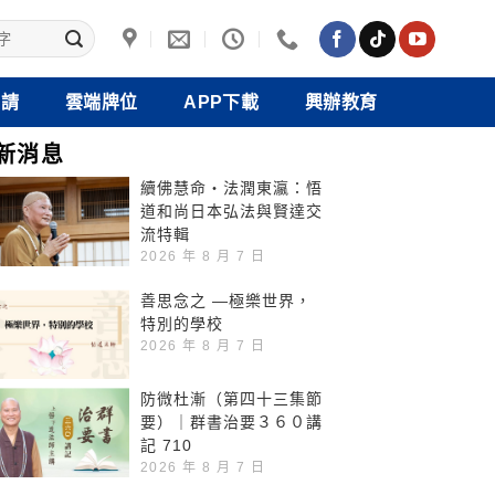
禮請
雲端牌位
APP下載
興辦教育
新消息
續佛慧命‧法潤東瀛：悟
道和尚日本弘法與賢達交
流特輯
2026 年 8 月 7 日
善思念之 —極樂世界，
特別的學校
2026 年 8 月 7 日
防微杜漸（第四十三集節
要）｜群書治要３６０講
記 710
2026 年 8 月 7 日