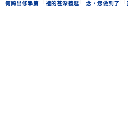
何跨出修學第
禮的甚深義趣
念，您做到了
一步
嗎？