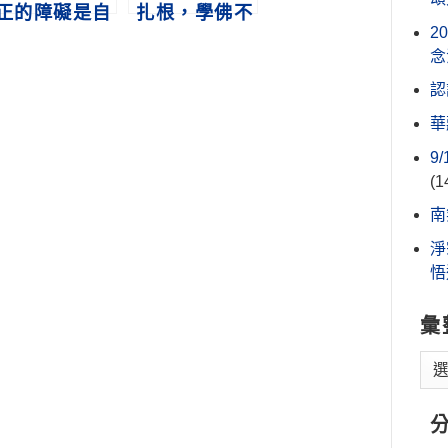
正的障礙是自
扎根，學佛不
2
己
能沒有根
念
認
華
9
(1
南
淨
悟
彙