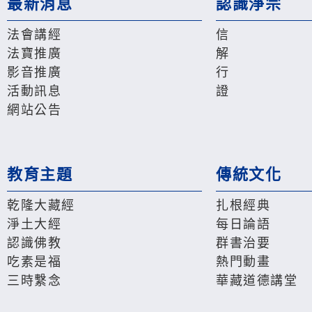
最新消息
認識淨宗
法會講經
信
法寶推廣
解
影音推廣
行
活動訊息
證
網站公告
教育主題
傳統文化
乾隆大藏經
扎根經典
淨土大經
每日論語
認識佛教
群書治要
吃素是福
熱門動畫
三時繫念
華藏道德講堂