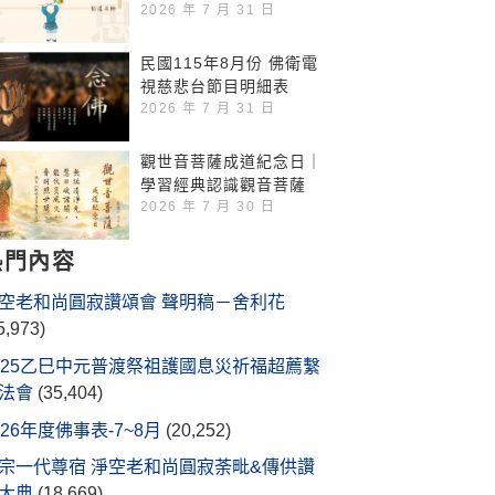
2026 年 7 月 31 日
民國115年8月份 佛衛電
視慈悲台節目明細表
2026 年 7 月 31 日
觀世音菩薩成道紀念日｜
學習經典認識觀音菩薩
2026 年 7 月 30 日
熱門內容
空老和尚圓寂讚頌會 聲明稿－舍利花
5,973)
025乙巳中元普渡祭祖護國息災祈福超薦繫
法會
(35,404)
026年度佛事表-7~8月
(20,252)
宗一代尊宿 淨空老和尚圓寂荼毗&傳供讚
大典
(18,669)