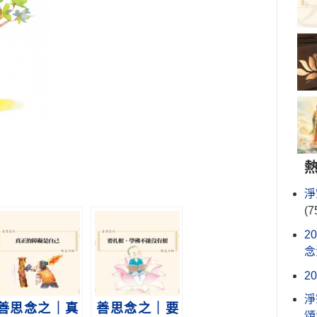
淨
(7
2
念
2
淨
善思念之｜真
善思念之｜要
頌