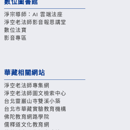
數位圖書館
淨宗導師：AI 雲端法座
淨空老法師影音報恩講堂
數位法寶
影音專區
華藏相關網站
淨空老法師專集網
淨空老法師圖文檢索中心
台北靈巖山寺雙溪小築
台北市華藏實驗教育機構
佛陀教育網路學院
儒釋道文化教育網