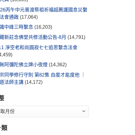
026丙午中元普渡祭祖祈福超薦護國息災繫
法會通啟
(17,064)
識中峰三時繫念
(16,203)
藏新莊念佛堂共修活動公告-8月
(14,791)
/11 淨空老和尚圓寂七七追思繫念法會
4,459)
無阿彌陀佛立牌小夜燈
(14,362)
宗同學修行守則 第82集 自度才能度他 ｜
道法師主講
(14,172)
整
分類