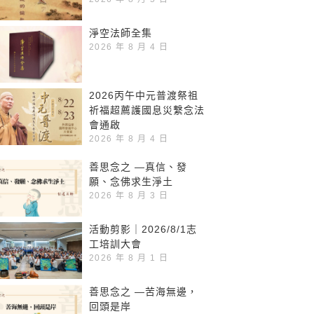
淨空法師全集
2026 年 8 月 4 日
2026丙午中元普渡祭祖
祈福超薦護國息災繫念法
會通啟
2026 年 8 月 4 日
善思念之 —真信、發
願、念佛求生淨土
2026 年 8 月 3 日
活動剪影｜2026/8/1志
工培訓大會
2026 年 8 月 1 日
善思念之 —苦海無邊，
回頭是岸