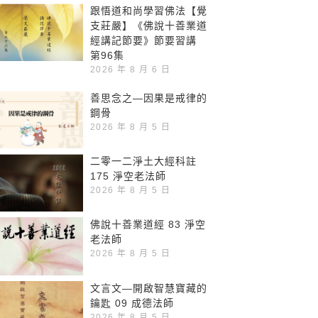
跟悟道和尚學習佛法【覺
支莊嚴】《佛說十善業道
經講記節要》節要習講
第96集
2026 年 8 月 6 日
善思念之—因果是戒律的
鋼骨
2026 年 8 月 5 日
二零一二淨土大經科註
175 淨空老法師
2026 年 8 月 5 日
佛說十善業道經 83 淨空
老法師
2026 年 8 月 5 日
文言文—開啟智慧寶藏的
鑰匙 09 成德法師
2026 年 8 月 5 日