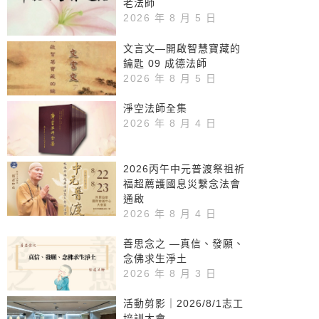
老法師
2026 年 8 月 5 日
文言文—開啟智慧寶藏的
鑰匙 09 成德法師
2026 年 8 月 5 日
淨空法師全集
2026 年 8 月 4 日
2026丙午中元普渡祭祖祈
福超薦護國息災繫念法會
通啟
2026 年 8 月 4 日
善思念之 —真信、發願、
念佛求生淨土
2026 年 8 月 3 日
活動剪影｜2026/8/1志工
培訓大會