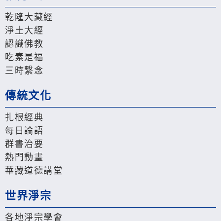
乾隆大藏經
淨土大經
認識佛教
吃素是福
三時繫念
傳統文化
扎根經典
每日論語
群書治要
熱門動畫
華藏道德講堂
世界淨宗
各地淨宗學會