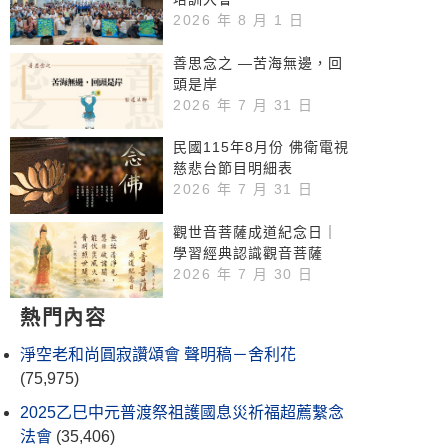
2026 年 8 月 1 日
善思念之 —苦海無邊，回
頭是岸
2026 年 7 月 31 日
民國115年8月份 佛衛電視
慈悲台節目明細表
2026 年 7 月 31 日
觀世音菩薩成道紀念日｜
學習經典認識觀音菩薩
2026 年 7 月 30 日
熱門內容
淨空老和尚圓寂讚頌會 聲明稿－舍利花
(75,975)
2025乙巳中元普渡祭祖護國息災祈福超薦繫念
法會
(35,406)