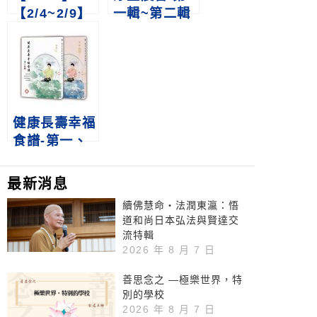
【2/4~2/9】
一輯~第二輯
◆2025TiBE
台北國際書展
◆
健康長壽幸福
食譜-第一、
二輯
最新消息
續佛慧命‧法潤東瀛：悟
道和尚日本弘法與賢達交
流特輯
2026 年 8 月 7 日
善思念之 —極樂世界，特
別的學校
2026 年 8 月 7 日