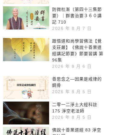
防微杜漸（第四十三集節
要）｜群書治要３６０講
記 710
2026 年 8 月 7 日
跟悟道和尚學習佛法【覺
支莊嚴】《佛說十善業道
經講記節要》節要習講 第
96集
2026 年 8 月 6 日
善思念之—因果是戒律的
鋼骨
2026 年 8 月 5 日
二零一二淨土大經科註
175 淨空老法師
2026 年 8 月 5 日
佛說十善業道經 83 淨空