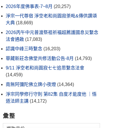
2026年度佛事表-7~8月
(20,257)
淨宗一代尊宿 淨空老和尚圓寂荼毗&傳供讚頌
大典
(18,669)
2026丙午中元普渡祭祖祈福超薦護國息災繫念
法會通啟
(17,083)
認識中峰三時繫念
(16,203)
華藏新莊念佛堂共修活動公告-8月
(14,793)
9/11 淨空老和尚圓寂七七追思繫念法會
(14,459)
南無阿彌陀佛立牌小夜燈
(14,364)
淨宗同學修行守則 第82集 自度才能度他 ｜悟
道法師主講
(14,172)
彙整