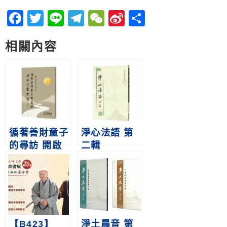
Facebook
Twitter
Line
Telegram
WeChat
Sina
分
Weibo
享
相關內容
循著善財童子
淨心法語 第
的尋訪 開啟
二輯
心靈智慧 第
一輯
【B423】
淨土晨音 第