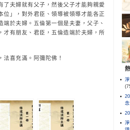
有了夫婦就有父子，然後父子才能夠親愛
本位」，對外君臣、領導被領導才能各正
造端於夫婦。五倫第一個是夫妻，父子、
，才有朋友、君臣，五倫造端於夫婦，所
，法喜充滿。阿彌陀佛！
淨
(7
2
念
2
淨
頌