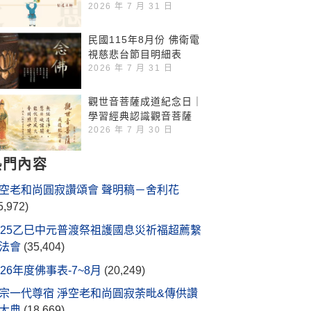
2026 年 7 月 31 日
民國115年8月份 佛衛電
視慈悲台節目明細表
2026 年 7 月 31 日
觀世音菩薩成道紀念日｜
學習經典認識觀音菩薩
2026 年 7 月 30 日
熱門內容
空老和尚圓寂讚頌會 聲明稿－舍利花
5,972)
025乙巳中元普渡祭祖護國息災祈福超薦繫
法會
(35,404)
026年度佛事表-7~8月
(20,249)
宗一代尊宿 淨空老和尚圓寂荼毗&傳供讚
大典
(18,669)