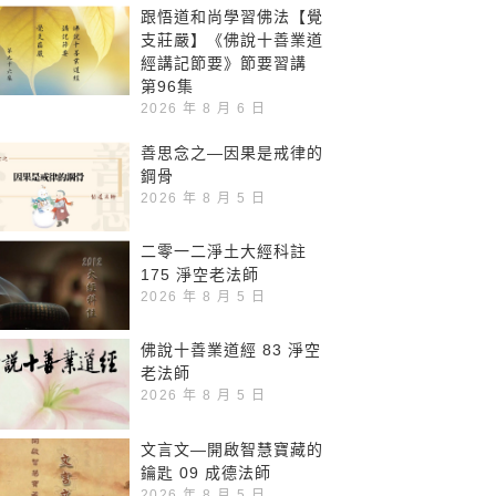
跟悟道和尚學習佛法【覺
支莊嚴】《佛說十善業道
經講記節要》節要習講
第96集
2026 年 8 月 6 日
善思念之—因果是戒律的
鋼骨
2026 年 8 月 5 日
二零一二淨土大經科註
175 淨空老法師
2026 年 8 月 5 日
佛說十善業道經 83 淨空
老法師
2026 年 8 月 5 日
文言文—開啟智慧寶藏的
鑰匙 09 成德法師
2026 年 8 月 5 日