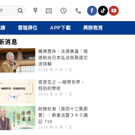
禮請
雲端牌位
APP下載
興辦教育
新消息
續佛慧命‧法潤東瀛：悟
道和尚日本弘法與賢達交
流特輯
2026 年 8 月 7 日
善思念之 —極樂世界，
特別的學校
2026 年 8 月 7 日
防微杜漸（第四十三集節
要）｜群書治要３６０講
記 710
2026 年 8 月 7 日