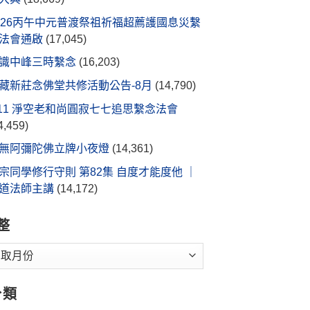
026丙午中元普渡祭祖祈福超薦護國息災繫
法會通啟
(17,045)
識中峰三時繫念
(16,203)
藏新莊念佛堂共修活動公告-8月
(14,790)
/11 淨空老和尚圓寂七七追思繫念法會
4,459)
無阿彌陀佛立牌小夜燈
(14,361)
宗同學修行守則 第82集 自度才能度他 ｜
道法師主講
(14,172)
整
分類