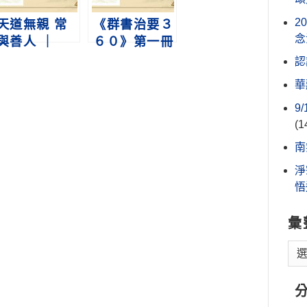
2
天道無親 常
《群書治要３
念
與善人 ｜
６０》第一冊
《群書治要３
第233集 祭祀
認
６０》第一冊
的數疏
華
第360集
9
(1
南
淨
悟
彙