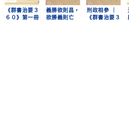
《群書治要３
義勝欲則昌，
刑政相參 ｜
６０》第一冊
欲勝義則亡
《群書治要３
第256集 盛德
｜《群書治要
６０》第二冊
之治
３６０》第二
第231集
冊 第99集