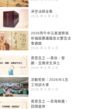
淨空法師全集
2026 年 8 月 4 日
2026丙午中元普渡祭祖
祈福超薦護國息災繫念法
會通啟
2026 年 8 月 4 日
善思念之 —真信、發
願、念佛求生淨土
2026 年 8 月 3 日
活動剪影｜2026/8/1志
工培訓大會
2026 年 8 月 1 日
善思念之 —苦海無邊，
回頭是岸