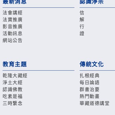
最新消息
認識淨宗
法會講經
信
法寶推廣
解
影音推廣
行
活動訊息
證
網站公告
教育主題
傳統文化
乾隆大藏經
扎根經典
淨土大經
每日論語
認識佛教
群書治要
吃素是福
熱門動畫
三時繫念
華藏道德講堂