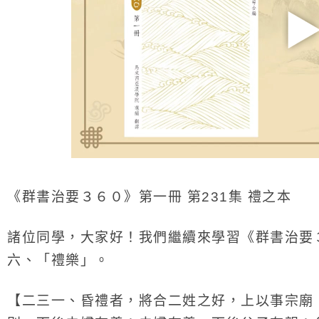
《群書治要３６０》第一冊 第231集 禮之本
諸位同學，大家好！我們繼續來學習《群書治要
六、「禮樂」。
【二三一、昏禮者，將合二姓之好，上以事宗廟