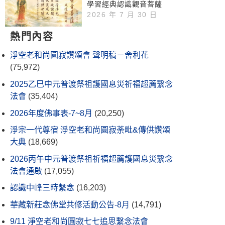
學習經典認識觀音菩薩
2026 年 7 月 30 日
熱門內容
淨空老和尚圓寂讚頌會 聲明稿－舍利花
(75,972)
2025乙巳中元普渡祭祖護國息災祈福超薦繫念
法會
(35,404)
2026年度佛事表-7~8月
(20,250)
淨宗一代尊宿 淨空老和尚圓寂荼毗&傳供讚頌
大典
(18,669)
2026丙午中元普渡祭祖祈福超薦護國息災繫念
法會通啟
(17,055)
認識中峰三時繫念
(16,203)
華藏新莊念佛堂共修活動公告-8月
(14,791)
9/11 淨空老和尚圓寂七七追思繫念法會