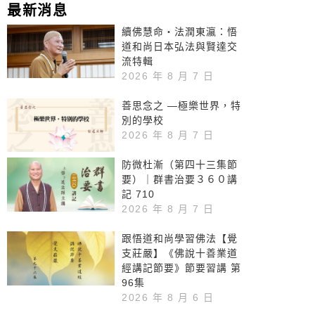
冊 第228集
最新消息
續佛慧命‧法潤東瀛：悟
道和尚日本弘法與賢達交
流特輯
2026 年 8 月 7 日
善思念之 —極樂世界，特
別的學校
2026 年 8 月 7 日
防微杜漸（第四十三集節
要）｜群書治要３６０講
記 710
2026 年 8 月 7 日
跟悟道和尚學習佛法【覺
支莊嚴】《佛說十善業道
經講記節要》節要習講 第
96集
2026 年 8 月 6 日