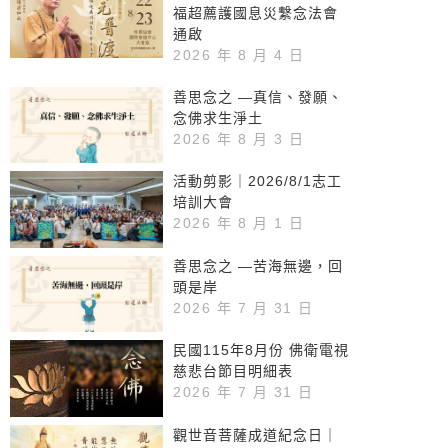
福超薦護國息災繫念法會
通啟
2026 年 8 月 4 日
善思念之 —真信、發願、
念佛求生淨土
2026 年 8 月 3 日
活動剪影｜2026/8/1志工
培訓大會
2026 年 8 月 1 日
善思念之 —苦海無邊，回
頭是岸
2026 年 7 月 31 日
民國115年8月份 佛衛電視
慈悲台節目明細表
2026 年 7 月 31 日
觀世音菩薩成道紀念日｜