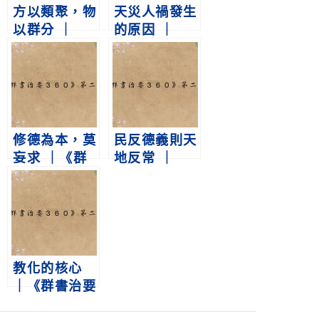
方以類聚，物
天災人禍發生
以群分 ｜
的原因 ｜
《群書治要３
《群書治要３
６０》第三冊
６０》第二冊
第93集
第360集
修德為本，莫
民反德義則天
妄求 ｜《群
地反常 ｜
書治要３６
《群書治要３
０》第二冊
６０》第二冊
第1集
第102集
教化的核心
｜《群書治要
３６０》第二