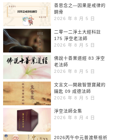
善思念之—因果是戒律的
鋼骨
2026 年 8 月 5 日
二零一二淨土大經科註
175 淨空老法師
2026 年 8 月 5 日
佛說十善業道經 83 淨空
老法師
2026 年 8 月 5 日
文言文—開啟智慧寶藏的
鑰匙 09 成德法師
2026 年 8 月 5 日
淨空法師全集
2026 年 8 月 4 日
2026丙午中元普渡祭祖祈