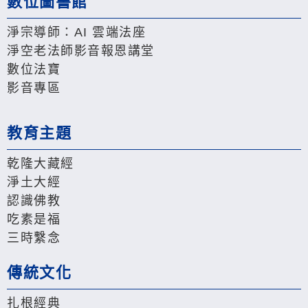
數位圖書館
淨宗導師：AI 雲端法座
淨空老法師影音報恩講堂
數位法寶
影音專區
教育主題
乾隆大藏經
淨土大經
認識佛教
吃素是福
三時繫念
傳統文化
扎根經典