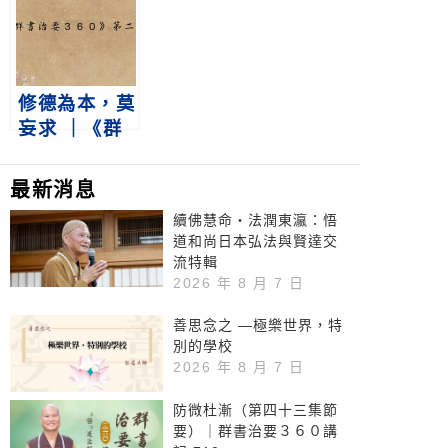
第360集
修德為本，莫
妄求 ｜《群
書治要３６
０》第二冊
最新消息
第1集
續佛慧命‧法潤東瀛：悟
道和尚日本弘法與賢達交
流特輯
2026 年 8 月 7 日
善思念之 —極樂世界，特
別的學校
2026 年 8 月 7 日
防微杜漸（第四十三集節
要）｜群書治要３６０講