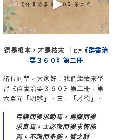
德是根本，才是枝末 ｜👉
《群書治
要３６０》第二冊
諸位同學，大家好！我們繼續來學
習《群書治要３６０》第二冊，第
六單元「明辨」，三、「才德」。
弓調而後求勁焉，馬服而後
求良焉，士必愨而後求智能
焉。不愨而多能，譬之豺