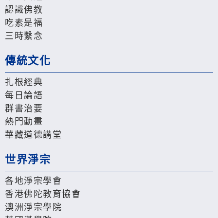
認識佛教
吃素是福
三時繫念
傳統文化
扎根經典
每日論語
群書治要
熱門動畫
華藏道德講堂
世界淨宗
各地淨宗學會
香港佛陀教育協會
澳洲淨宗學院