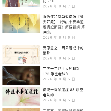
記 710
2026 年 8 月 7 日
跟悟道和尚學習佛法【覺
支莊嚴】《佛說十善業道
經講記節要》節要習講 第
96集
2026 年 8 月 6 日
善思念之—因果是戒律的
鋼骨
2026 年 8 月 5 日
二零一二淨土大經科註
175 淨空老法師
2026 年 8 月 5 日
佛說十善業道經 83 淨空
老法師
2026 年 8 月 5 日
文言文—開啟智慧寶藏的