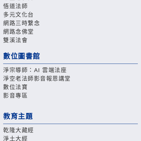
悟道法師
多元文化台
網路三時繫念
網路念佛堂
雙溪法會
數位圖書館
淨宗導師：AI 雲端法座
淨空老法師影音報恩講堂
數位法寶
影音專區
教育主題
乾隆大藏經
淨土大經