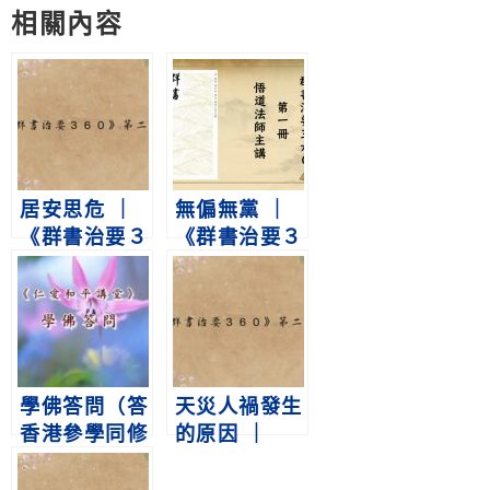
相關內容
居安思危 ｜
無偏無黨 ｜
《群書治要３
《群書治要３
６０》第二冊
６０》第一冊
第335集
第345集
學佛答問（答
天災人禍發生
香港參學同修
的原因 ｜
之八十四）
《群書治要３
淨空老法師
６０》第二冊