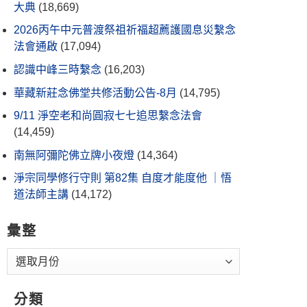
大典
(18,669)
2026丙午中元普渡祭祖祈福超薦護國息災繫念
法會通啟
(17,094)
認識中峰三時繫念
(16,203)
華藏新莊念佛堂共修活動公告-8月
(14,795)
9/11 淨空老和尚圓寂七七追思繫念法會
(14,459)
南無阿彌陀佛立牌小夜燈
(14,364)
淨宗同學修行守則 第82集 自度才能度他 ｜悟
道法師主講
(14,172)
彙整
分類