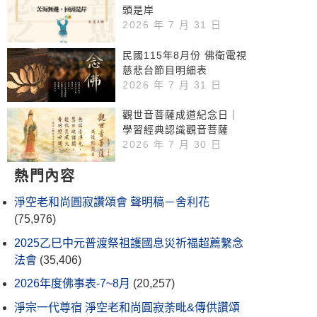
頭是岸
2026 年 7 月 31 日
民國115年8月份 佛衛電視
慈悲台節目明細表
2026 年 7 月 31 日
觀世音菩薩成道紀念日｜
學習經典認識觀音菩薩
2026 年 7 月 30 日
熱門內容
淨空老和尚圓寂讚頌會 聲明稿－舍利花
(75,976)
2025乙巳中元普渡祭祖護國息災祈福超薦繫念
法會
(35,406)
2026年度佛事表-7~8月
(20,257)
淨宗一代尊宿 淨空老和尚圓寂荼毗&傳供讚頌