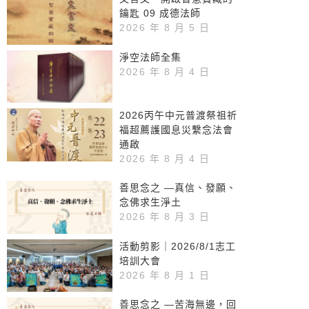
鑰匙 09 成德法師
2026 年 8 月 5 日
淨空法師全集
2026 年 8 月 4 日
2026丙午中元普渡祭祖祈
福超薦護國息災繫念法會
通啟
2026 年 8 月 4 日
善思念之 —真信、發願、
念佛求生淨土
2026 年 8 月 3 日
活動剪影｜2026/8/1志工
培訓大會
2026 年 8 月 1 日
善思念之 —苦海無邊，回