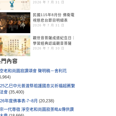
2026 年 7 月 31 日
民國115年8月份 佛衛電
視慈悲台節目明細表
2026 年 7 月 31 日
觀世音菩薩成道紀念日｜
學習經典認識觀音菩薩
2026 年 7 月 30 日
熱門內容
空老和尚圓寂讚頌會 聲明稿－舍利花
5,964)
025乙巳中元普渡祭祖護國息災祈福超薦繫
法會
(35,400)
026年度佛事表-7~8月
(20,238)
宗一代尊宿 淨空老和尚圓寂荼毗&傳供讚
大典
(18,666)