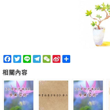
Facebook
Twitter
Line
Telegram
WeChat
Sina
分
Weibo
享
相關內容