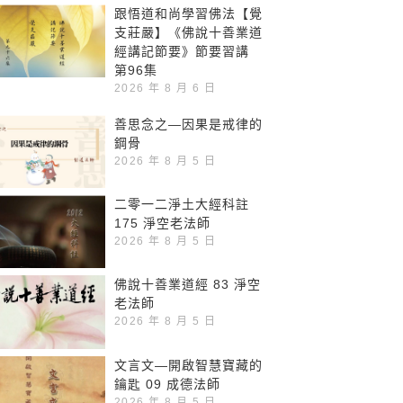
跟悟道和尚學習佛法【覺
支莊嚴】《佛說十善業道
經講記節要》節要習講
第96集
2026 年 8 月 6 日
善思念之—因果是戒律的
鋼骨
2026 年 8 月 5 日
二零一二淨土大經科註
175 淨空老法師
2026 年 8 月 5 日
佛說十善業道經 83 淨空
老法師
2026 年 8 月 5 日
文言文—開啟智慧寶藏的
鑰匙 09 成德法師
2026 年 8 月 5 日