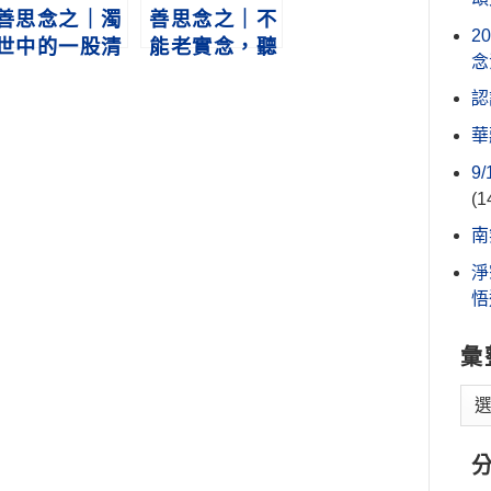
善思念之｜濁
善思念之｜不
2
世中的一股清
能老實念，聽
念
流
經來補助
認
華
9
(1
南
淨
悟
彙