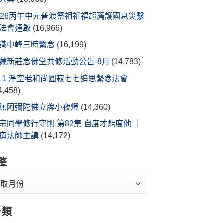
026丙午中元普渡祭祖祈福超薦護國息災繫
法會通啟
(16,966)
識中峰三時繫念
(16,199)
藏新莊念佛堂共修活動公告-8月
(14,783)
/11 淨空老和尚圓寂七七追思繫念法會
4,458)
無阿彌陀佛立牌小夜燈
(14,360)
宗同學修行守則 第82集 自度才能度他 ｜
道法師主講
(14,172)
整
分類