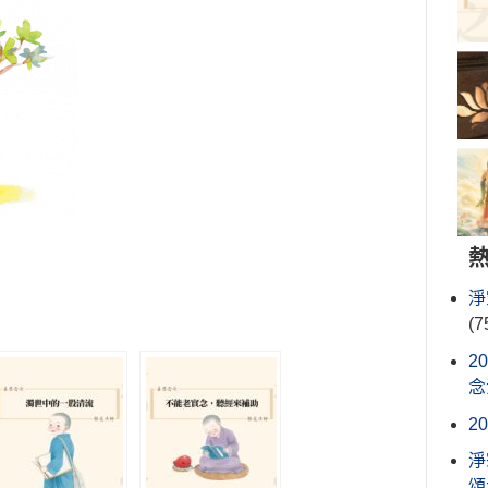
淨
(7
2
念
2
淨
頌