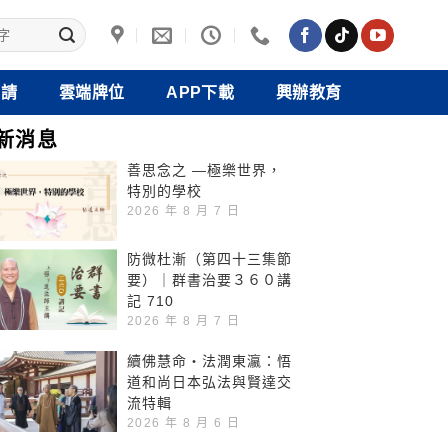
禮請
雲端牌位
APP下載
興辦教育
新消息
善思念之 —極樂世界，
特別的學校
2026 年 8 月 7 日
防微杜漸（第四十三集節
要）｜群書治要３６０講
記 710
2026 年 8 月 7 日
續佛慧命‧法潤東瀛：悟
道和尚日本弘法與賢達交
流特輯
2026 年 8 月 6 日