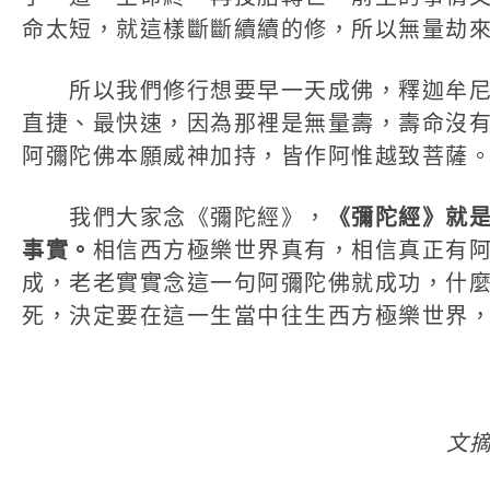
命太短，就這樣斷斷續續的修，所以無量劫
所以我們修行想要早一天成佛，釋迦牟尼
直捷、最快速，因為那裡是無量壽，壽命沒
阿彌陀佛本願威神加持，皆作阿惟越致菩薩
我們大家念《彌陀經》，
《彌陀經》就
事實。
相信西方極樂世界真有，相信真正有
成，老老實實念這一句阿彌陀佛就成功，什
死，決定要在這一生當中往生西方極樂世界
文