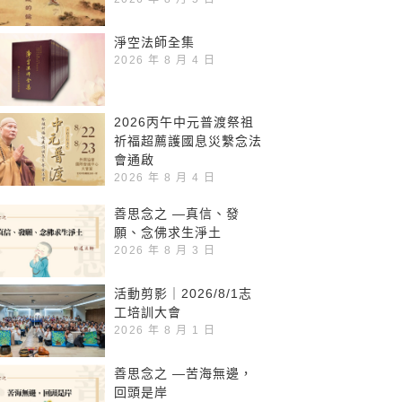
淨空法師全集
2026 年 8 月 4 日
2026丙午中元普渡祭祖
祈福超薦護國息災繫念法
會通啟
2026 年 8 月 4 日
善思念之 —真信、發
願、念佛求生淨土
2026 年 8 月 3 日
活動剪影｜2026/8/1志
工培訓大會
2026 年 8 月 1 日
善思念之 —苦海無邊，
回頭是岸