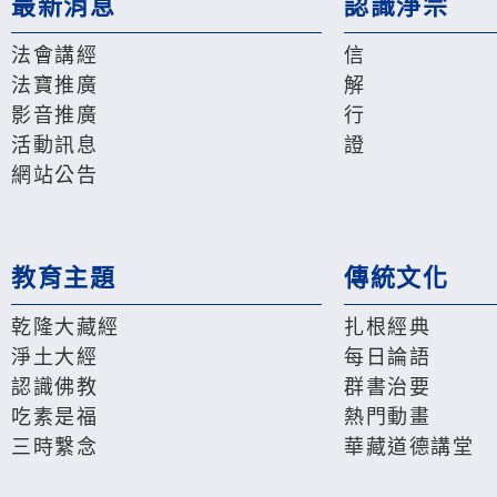
最新消息
認識淨宗
法會講經
信
法寶推廣
解
影音推廣
行
活動訊息
證
網站公告
教育主題
傳統文化
乾隆大藏經
扎根經典
淨土大經
每日論語
認識佛教
群書治要
吃素是福
熱門動畫
三時繫念
華藏道德講堂