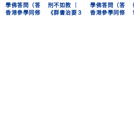
學佛答問（答
刑不如教 ｜
學佛答問（答
香港參學同修
《群書治要３
香港參學同修
之九十四）
６０》第二冊
之七十九）
淨空老法師
第232集
淨空老法師