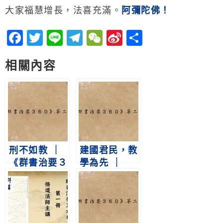
大家福慧增長，法喜充滿。
阿彌陀佛！
Facebook
Twitter
Line
Telegram
WeChat
Sina
分
Weibo
享
相關內容
刑不如教 ｜
建國君民，教
《群書治要３
學為先 ｜
６０》第二冊
《群書治要３
第292集
６０》第二冊
第223集