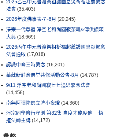
2025乙巳中元普渡祭祖護國息災祈福超薦繫念
法會
(35,403)
2026年度佛事表-7~8月
(20,245)
淨宗一代尊宿 淨空老和尚圓寂荼毗&傳供讚頌
大典
(18,669)
2026丙午中元普渡祭祖祈福超薦護國息災繫念
法會通啟
(17,018)
認識中峰三時繫念
(16,201)
華藏新莊念佛堂共修活動公告-8月
(14,787)
9/11 淨空老和尚圓寂七七追思繫念法會
(14,458)
南無阿彌陀佛立牌小夜燈
(14,360)
淨宗同學修行守則 第82集 自度才能度他 ｜悟
道法師主講
(14,172)
彙整