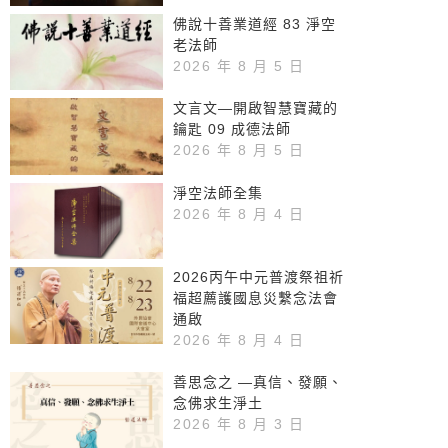
佛說十善業道經 83 淨空
老法師
2026 年 8 月 5 日
文言文—開啟智慧寶藏的
鑰匙 09 成德法師
2026 年 8 月 5 日
淨空法師全集
2026 年 8 月 4 日
2026丙午中元普渡祭祖祈
福超薦護國息災繫念法會
通啟
2026 年 8 月 4 日
善思念之 —真信、發願、
念佛求生淨土
2026 年 8 月 3 日