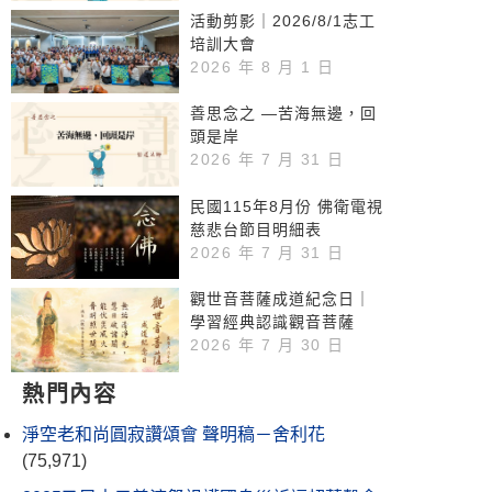
活動剪影｜2026/8/1志工
培訓大會
2026 年 8 月 1 日
善思念之 —苦海無邊，回
頭是岸
2026 年 7 月 31 日
民國115年8月份 佛衛電視
慈悲台節目明細表
2026 年 7 月 31 日
觀世音菩薩成道紀念日｜
學習經典認識觀音菩薩
2026 年 7 月 30 日
熱門內容
淨空老和尚圓寂讚頌會 聲明稿－舍利花
(75,971)