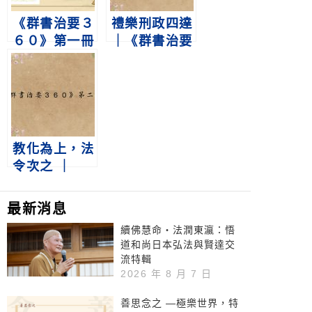
《群書治要３
禮樂刑政四達
６０》第一冊
｜《群書治要
第232集 禮之
３６０》第二
用
冊 第214集
教化為上，法
令次之 ｜
《群書治要３
６０》第二冊
最新消息
第234集
續佛慧命‧法潤東瀛：悟
道和尚日本弘法與賢達交
流特輯
2026 年 8 月 7 日
善思念之 —極樂世界，特