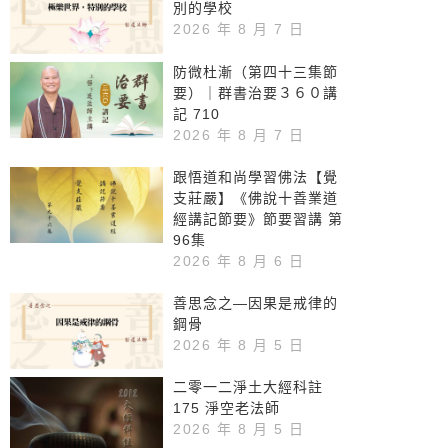
別的學校
2026 年 8 月 7 日
防微杜漸（第四十三集節
要）｜群書治要３６０講
記 710
2026 年 8 月 7 日
跟悟道和尚學習佛法【覺
支莊嚴】《佛說十善業道
經講記節要》節要習講 第
96集
2026 年 8 月 6 日
善思念之—因果是戒律的
鋼骨
2026 年 8 月 5 日
二零一二淨土大經科註
175 淨空老法師
2026 年 8 月 5 日