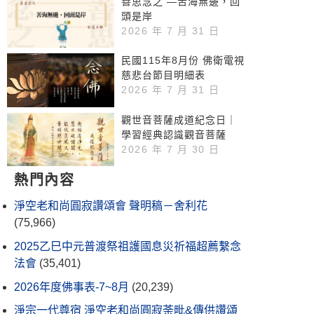
善思念之 —苦海無邊，回
頭是岸
2026 年 7 月 31 日
民國115年8月份 佛衛電視
慈悲台節目明細表
2026 年 7 月 31 日
觀世音菩薩成道紀念日｜
學習經典認識觀音菩薩
2026 年 7 月 30 日
熱門內容
淨空老和尚圓寂讚頌會 聲明稿－舍利花
(75,966)
2025乙巳中元普渡祭祖護國息災祈福超薦繫念
法會
(35,401)
2026年度佛事表-7~8月
(20,239)
淨宗一代尊宿 淨空老和尚圓寂荼毗&傳供讚頌