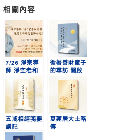
Weibo
享
相關內容
7/26 淨宗導
循著善財童子
師 淨空老和
的尋訪 開啟
尚圓寂四週年
心靈智慧 第
追思三時繫念
二輯
(線上直播)暨
20~26佛七紀
念法會
五戒相經箋要
夏蓮居大士略
講記
傳