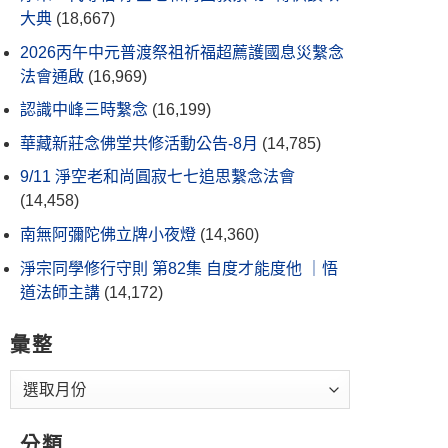
大典
(18,667)
2026丙午中元普渡祭祖祈福超薦護國息災繫念
法會通啟
(16,969)
認識中峰三時繫念
(16,199)
華藏新莊念佛堂共修活動公告-8月
(14,785)
9/11 淨空老和尚圓寂七七追思繫念法會
(14,458)
南無阿彌陀佛立牌小夜燈
(14,360)
淨宗同學修行守則 第82集 自度才能度他 ｜悟
道法師主講
(14,172)
彙整
分類