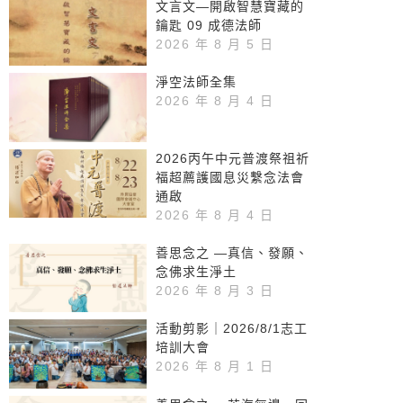
文言文—開啟智慧寶藏的
鑰匙 09 成德法師
2026 年 8 月 5 日
淨空法師全集
2026 年 8 月 4 日
2026丙午中元普渡祭祖祈
福超薦護國息災繫念法會
通啟
2026 年 8 月 4 日
善思念之 —真信、發願、
念佛求生淨土
2026 年 8 月 3 日
活動剪影｜2026/8/1志工
培訓大會
2026 年 8 月 1 日