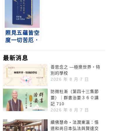
照見五蘊皆空
度一切苦厄．
108遍心經手
抄本
最新消息
善思念之 —極樂世界，特
別的學校
2026 年 8 月 7 日
防微杜漸（第四十三集節
要）｜群書治要３６０講
記 710
2026 年 8 月 7 日
續佛慧命‧法潤東瀛：悟
道和尚日本弘法與賢達交