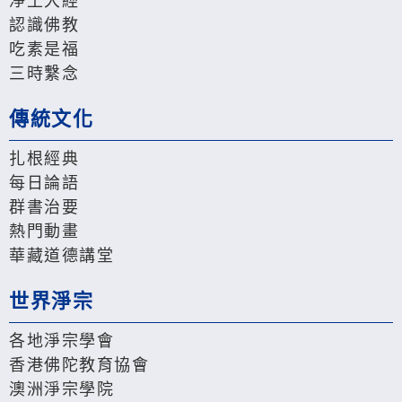
淨土大經
認識佛教
吃素是福
三時繫念
傳統文化
扎根經典
每日論語
群書治要
熱門動畫
華藏道德講堂
世界淨宗
各地淨宗學會
香港佛陀教育協會
澳洲淨宗學院