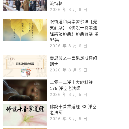
流特輯
2026 年 8 月 6 日
跟悟道和尚學習佛法【覺
支莊嚴】《佛說十善業道
經講記節要》節要習講 第
96集
2026 年 8 月 6 日
善思念之—因果是戒律的
鋼骨
2026 年 8 月 5 日
二零一二淨土大經科註
175 淨空老法師
2026 年 8 月 5 日
佛說十善業道經 83 淨空
老法師
2026 年 8 月 5 日