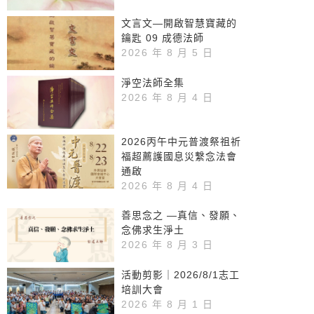
文言文—開啟智慧寶藏的
鑰匙 09 成德法師
2026 年 8 月 5 日
淨空法師全集
2026 年 8 月 4 日
2026丙午中元普渡祭祖祈
福超薦護國息災繫念法會
通啟
2026 年 8 月 4 日
善思念之 —真信、發願、
念佛求生淨土
2026 年 8 月 3 日
活動剪影｜2026/8/1志工
培訓大會
2026 年 8 月 1 日