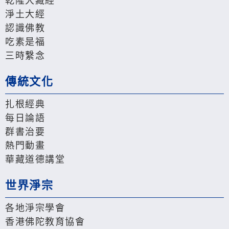
乾隆大藏經
淨土大經
認識佛教
吃素是福
三時繫念
傳統文化
扎根經典
每日論語
群書治要
熱門動畫
華藏道德講堂
世界淨宗
各地淨宗學會
香港佛陀教育協會