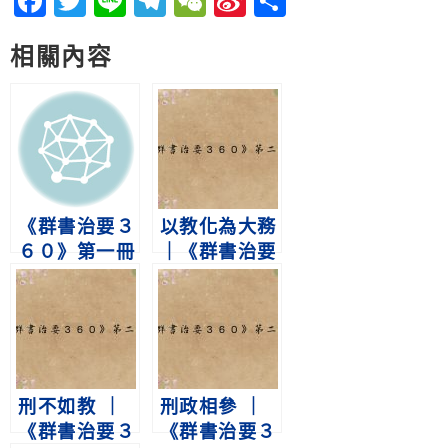
Facebook
Twitter
Line
Telegram
WeChat
Sina
分
Weibo
享
相關內容
《群書治要３
以教化為大務
６０》第一冊
｜《群書治要
第273集｜ 必
３６０》第二
也使無訟乎
冊 第227集
刑不如教 ｜
刑政相參 ｜
《群書治要３
《群書治要３