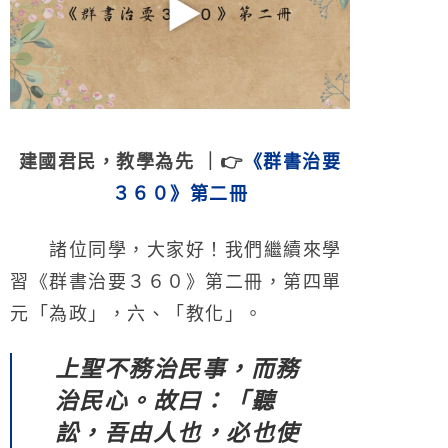
建國君民，教學為先 ｜👉
《群書治要
３
６０》第二冊
諸位同學，大家好！我們繼續來學
習《群書治要３６０》第二冊，第四單
元「為政」，六、「教化」。
上聖不務治民事，而務
治民心。故曰：「聽
訟，吾由人也，必也使