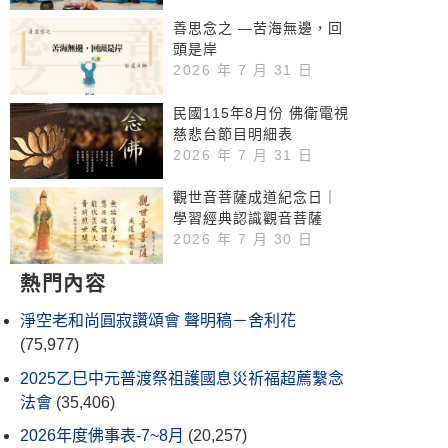
善思念之 —苦海無邊，回
頭是岸
2026 年 7 月 31 日
民國115年8月份 佛衛電視
慈悲台節目明細表
2026 年 7 月 31 日
觀世音菩薩成道紀念日｜
學習經典認識觀音菩薩
2026 年 7 月 30 日
熱門內容
淨空老和尚圓寂讚頌會 聲明稿－舍利花
(75,977)
2025乙巳中元普渡祭祖護國息災祈福超薦繫念
法會
(35,406)
2026年度佛事表-7~8月
(20,257)