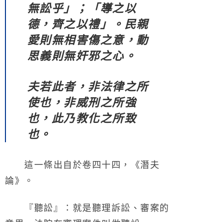
無訟乎」；「導之以
德，齊之以禮」。民親
愛則無相害傷之意，動
思義則無奸邪之心。
夫若此者，非法律之所
使也，非威刑之所強
也，此乃教化之所致
也。
這一條出自於卷四十四，《潛夫
論》。
『聽訟』：就是聽理訴訟、審案的