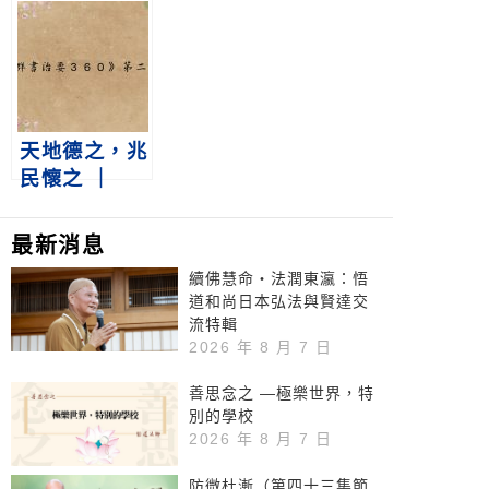
６０》第二冊
６０》第二冊
第232集
第231集
天地德之，兆
民懷之 ｜
《群書治要３
６０》第二冊
最新消息
第239集
續佛慧命‧法潤東瀛：悟
道和尚日本弘法與賢達交
流特輯
2026 年 8 月 7 日
善思念之 —極樂世界，特
別的學校
2026 年 8 月 7 日
防微杜漸（第四十三集節