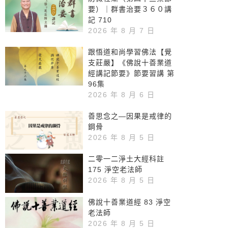
要）｜群書治要３６０講
記 710
2026 年 8 月 7 日
跟悟道和尚學習佛法【覺
支莊嚴】《佛說十善業道
經講記節要》節要習講 第
96集
2026 年 8 月 6 日
善思念之—因果是戒律的
鋼骨
2026 年 8 月 5 日
二零一二淨土大經科註
175 淨空老法師
2026 年 8 月 5 日
佛說十善業道經 83 淨空
老法師
2026 年 8 月 5 日