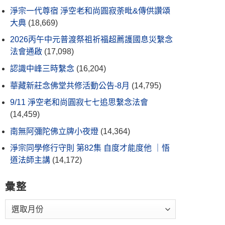
淨宗一代尊宿 淨空老和尚圓寂荼毗&傳供讚頌
大典
(18,669)
2026丙午中元普渡祭祖祈福超薦護國息災繫念
法會通啟
(17,098)
認識中峰三時繫念
(16,204)
華藏新莊念佛堂共修活動公告-8月
(14,795)
9/11 淨空老和尚圓寂七七追思繫念法會
(14,459)
南無阿彌陀佛立牌小夜燈
(14,364)
淨宗同學修行守則 第82集 自度才能度他 ｜悟
道法師主講
(14,172)
彙整