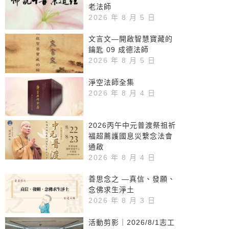
老法師
2026 年 8 月 5 日
文言文—開啟智慧寶藏的
鑰匙 09 成德法師
2026 年 8 月 5 日
淨空法師全集
2026 年 8 月 4 日
2026丙午中元普渡祭祖祈
福超薦護國息災繫念法會
通啟
2026 年 8 月 4 日
善思念之 —真信、發願、
念佛求生淨土
2026 年 8 月 3 日
活動剪影｜2026/8/1志工