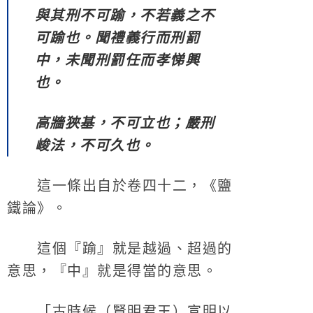
與其刑不可踰，不若義之不
可踰也。聞禮義行而刑罰
中，未聞刑罰任而孝悌興
也。
高牆狹基，不可立也；嚴刑
峻法，不可久也。
這一條出自於卷四十二，《鹽
鐵論》。
這個『踰』就是越過、超過的
意思，『中』就是得當的意思。
「古時候（賢明君王）宣明以