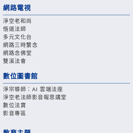
網路電視
淨空老和尚
悟道法師
多元文化台
網路三時繫念
網路念佛堂
雙溪法會
數位圖書館
淨宗導師：AI 雲端法座
淨空老法師影音報恩講堂
數位法寶
影音專區
教育主題