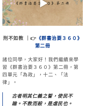
刑不如教 ｜👉
《群書治要３６０》
第二冊
諸位同學，大家好！我們繼續來學
習《群書治要３６０》第二冊，第
四單元「為政」，十二、「法
律」。
古者明其仁義之誓，使民不
踰。不教而殺，是虐民也。