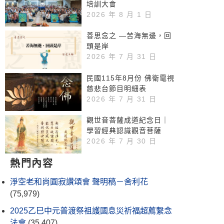
培訓大會
2026 年 8 月 1 日
善思念之 —苦海無邊，回
頭是岸
2026 年 7 月 31 日
民國115年8月份 佛衛電視
慈悲台節目明細表
2026 年 7 月 31 日
觀世音菩薩成道紀念日｜
學習經典認識觀音菩薩
2026 年 7 月 30 日
熱門內容
淨空老和尚圓寂讚頌會 聲明稿－舍利花
(75,979)
2025乙巳中元普渡祭祖護國息災祈福超薦繫念
法會
(35,407)