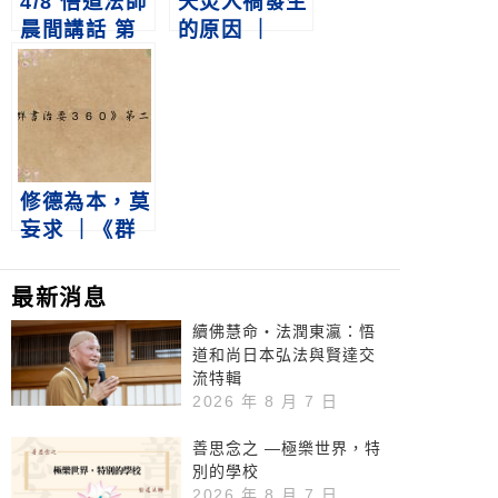
4/8 悟道法師
天災人禍發生
晨間講話 第
的原因 ｜
292集｜如何
《群書治要３
培養感恩的心
６０》第二冊
第360集
修德為本，莫
妄求 ｜《群
書治要３６
０》第二冊
最新消息
第1集
續佛慧命‧法潤東瀛：悟
道和尚日本弘法與賢達交
流特輯
2026 年 8 月 7 日
善思念之 —極樂世界，特
別的學校
2026 年 8 月 7 日