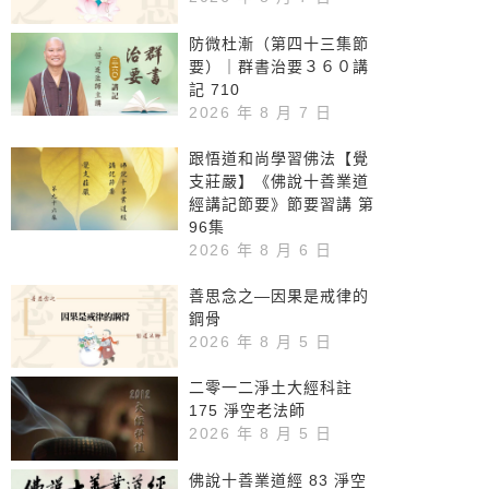
防微杜漸（第四十三集節
要）｜群書治要３６０講
記 710
2026 年 8 月 7 日
跟悟道和尚學習佛法【覺
支莊嚴】《佛說十善業道
經講記節要》節要習講 第
96集
2026 年 8 月 6 日
善思念之—因果是戒律的
鋼骨
2026 年 8 月 5 日
二零一二淨土大經科註
175 淨空老法師
2026 年 8 月 5 日
佛說十善業道經 83 淨空