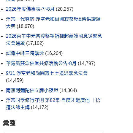
2026年度佛事表-7~8月
(20,257)
淨宗一代尊宿 淨空老和尚圓寂荼毗&傳供讚頌
大典
(18,670)
2026丙午中元普渡祭祖祈福超薦護國息災繫念
法會通啟
(17,102)
認識中峰三時繫念
(16,204)
華藏新莊念佛堂共修活動公告-8月
(14,797)
9/11 淨空老和尚圓寂七七追思繫念法會
(14,459)
南無阿彌陀佛立牌小夜燈
(14,364)
淨宗同學修行守則 第82集 自度才能度他 ｜悟
道法師主講
(14,172)
彙整