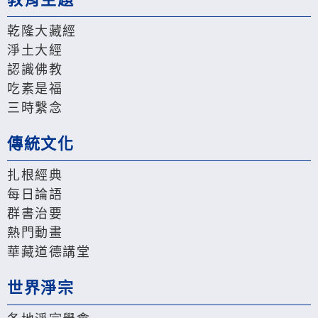
乾隆大藏經
淨土大經
認識佛教
吃素是福
三時繫念
傳統文化
扎根經典
每日論語
群書治要
熱門動畫
華藏道德講堂
世界淨宗