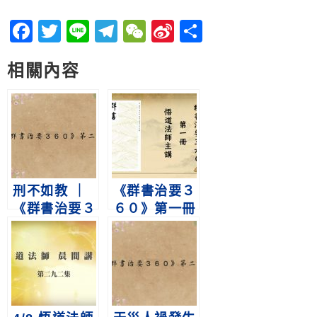
Facebook
Twitter
Line
Telegram
WeChat
Sina
分
Weibo
享
相關內容
刑不如教 ｜
《群書治要３
《群書治要３
６０》第一冊
６０》第二冊
第292集｜ 勤
第232集
儉不浪費