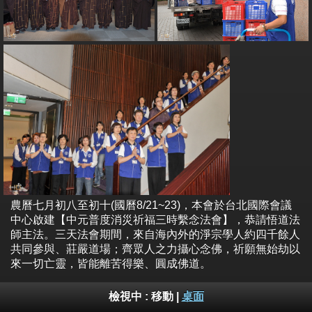
農曆七月初八至初十(國曆8/21~23)，本會於台北國際會議
中心啟建【中元普度消災祈福三時繫念法會】，恭請悟道法
師主法。三天法會期間，來自海內外的淨宗學人約四千餘人
共同參與、莊嚴道場；齊眾人之力攝心念佛，祈願無始劫以
來一切亡靈，皆能離苦得樂、圓成佛道。
檢視中 :
移動
|
桌面