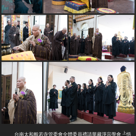
上
台南太和般若寺管委會全體委員禮請華藏淨宗學會
悟