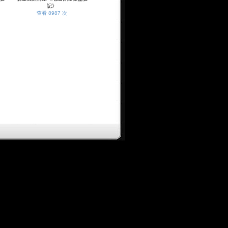
記》
查看 8987 次