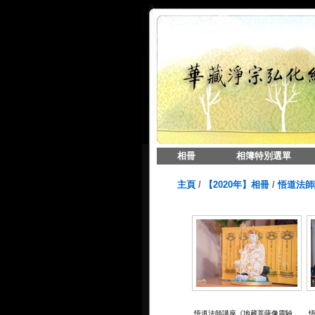
相冊
相簿特別選單
主頁
/
【2020年】相冊
/
悟道法師講座
悟道法師講座《地藏菩薩像靈驗