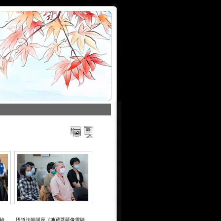
驗
悟道法師講座《地藏菩薩像靈驗