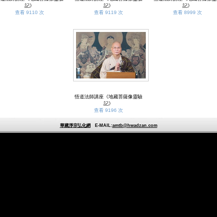
記》
記》
記》
查看 9110 次
查看 9119 次
查看 8999 次
悟道法師講座《地藏菩薩像靈驗
記》
查看 9196 次
華藏淨宗弘化網
E-MAIL:
amtb@hwadzan.com