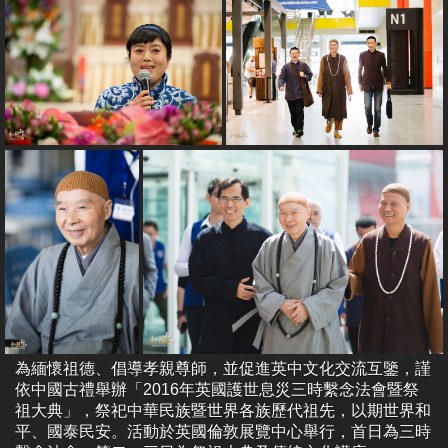
為緬懷祖德、倡導孝親尊師，並促進英中文化交流互鑒，謹
依中國古禮舉辦「2016年英國護世息災三時繫念法會暨祭
祖大典」，祭祀中華民族暨世界各族歷代祖先，以期世界和
平、國泰民安。活動於英國倫敦展覽中心舉行，首日為三時