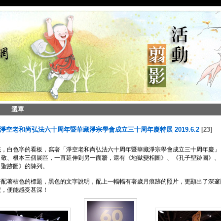
選單
淨空老和尚弘法六十周年暨華藏淨宗學會成立三十周年慶特展 2019.6.2
23
底，白色字的看板，寫著「淨空老和尚弘法六十周年暨華藏淨宗學會成立三十周年慶」
、敬、根本三個展區，一直延伸到另一面牆，還有《地獄變相圖》、《孔子聖跡圖》、
子聖跡圖》的陳列。
搭配著桔色的標題，黑色的文字說明，配上一幅幅有著歲月痕跡的照片，更顯出了深邃
覽，便能感受甚深！