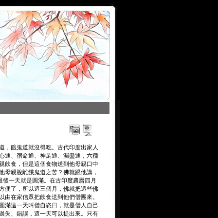
道，餓鬼道就沒得吃。古代印度出家人
心通、宿命通、神足通、漏盡通，六種
親飲食，但是這個食物送到他母親口中
他母親脫離餓鬼道之苦？佛就跟他講，
最後一天就是圓滿。在古印度農曆四月
方便了，所以這三個月，佛就把這些佛
以由在家信眾把飲食送到他們僧團來。
圓滿這一天叫僧自恣日，就是僧人自己
過失、錯誤，這一天可以提出來。只有