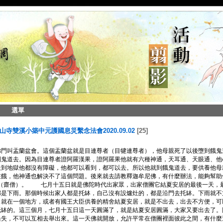
選單
山寺雙溪小築中元護國息災繫念法會2020.09.02
25
佛門叫盂蘭盆會。這個盂蘭盆就是目連尊者（目犍連尊者），他母親死了以後墮到餓鬼
到鬼道去。因為目連尊者證阿羅漢果，證阿羅果他就有六種神通，天耳通、天眼通、他
天到地獄他都沒有障礙，他都可以看到，都可以去。所以他就到餓鬼道去，要供養他母
在餓，他神通也解決不了這個問題。後來就去請教釋迦牟尼佛，有什麼辦法，能夠幫助
（齋僧）。 七月十五日就是佛陀時代出家眾，出家僧團它結夏安居的最後一天，
都是下雨。那個時候出家人都是托缽，自己沒有設爐灶的，都是沿門去托缽。下雨就不
，就在一個地方，或者有國王大臣供養的精舍結夏安居，就是不出去，出去不方便，可
托缽的。這三個月，七月十五日這一天圓滿了，就是結夏安居圓滿，大家又要出去了。
過失，不可以互相去舉出來。這一天佛就開放，允許平常在僧團裡面彼此之間，有什麼