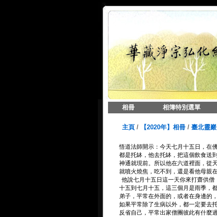
相冊
相簿特別選單
主頁
/
【2020年】相冊
/
臺北靈巖
悟道法師開示：今天七月十五日，在
都是托缽，他去托缽，把這個飲食送
神通就現前。所以他在六道裡面，從
就噴火燒焦，吃不到，還是看他母親
他說七月十五日這一天你來打齋供僧
十五到七月十五，這三個月是雨季，
弟子，平常在外面的，或者在身邊的
如果平常除了生病以外，都一定要去
反省自己，平常出家僧團彼此有什麼