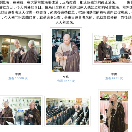
要懺悔，在佛前、在大眾前懺悔要改過，反省改過，把這個錯誤的改正過來。 佛
佛歡喜日，今天叫佛歡喜日。佛為什麼歡喜？看到出家人他知道能夠發露懺悔、能夠
就勸目連尊者這天你辦一些齋食，來供養這些僧眾，把這個供僧的福報迴向給你母親，
會，今天佛門叫盂蘭盆會，就是這個公案，是由目連尊者來的。他就齋僧修福，然後迴
人天善道來。
午供
午供
午供
查看 10009 次
查看 9721 次
查看 9677 次