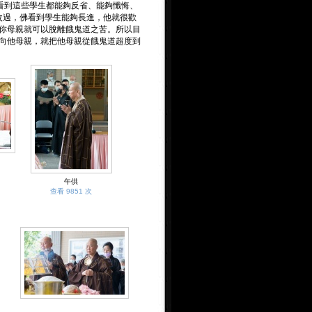
看到這些學生都能夠反省、能夠懺悔、
改過，佛看到學生能夠長進，他就很歡
你母親就可以脫離餓鬼道之苦。所以目
向他母親，就把他母親從餓鬼道超度到
午供
查看 9851 次