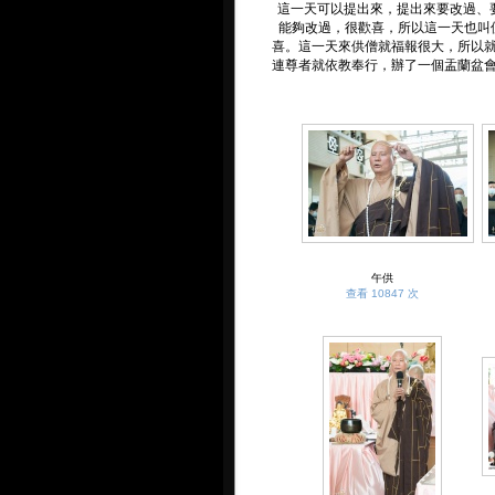
這一天可以提出來，提出來要改過、
能夠改過，很歡喜，所以這一天也叫
喜。這一天來供僧就福報很大，所以
連尊者就依教奉行，辦了一個盂蘭盆
午供
查看 10847 次