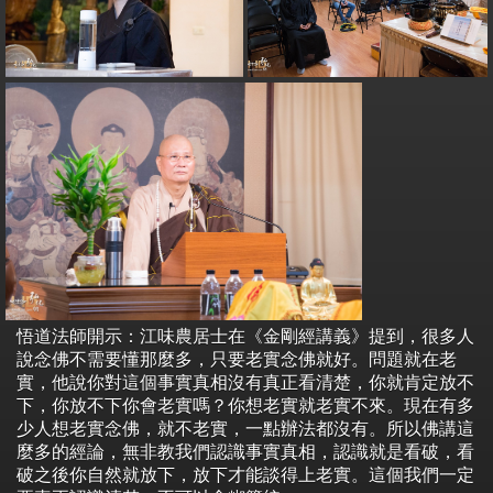
悟道法師開示：江味農居士在《金剛經講義》提到，很多人
說念佛不需要懂那麼多，只要老實念佛就好。問題就在老
實，他說你對這個事實真相沒有真正看清楚，你就肯定放不
下，你放不下你會老實嗎？你想老實就老實不來。現在有多
少人想老實念佛，就不老實，一點辦法都沒有。所以佛講這
麼多的經論，無非教我們認識事實真相，認識就是看破，看
破之後你自然就放下，放下才能談得上老實。這個我們一定