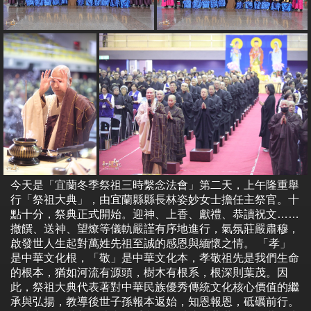
今天是「宜蘭冬季祭祖三時繫念法會」第二天，上午隆重舉
行「祭祖大典」，由宜蘭縣縣長林姿妙女士擔任主祭官。十
點十分，祭典正式開始。迎神、上香、獻禮、恭讀祝文……
撤饌、送神、望燎等儀軌嚴謹有序地進行，氣氛莊嚴肅穆，
啟發世人生起對萬姓先祖至誠的感恩與緬懷之情。 「孝」
是中華文化根，「敬」是中華文化本，孝敬祖先是我們生命
的根本，猶如河流有源頭，樹木有根系，根深則葉茂。因
此，祭祖大典代表著對中華民族優秀傳統文化核心價值的繼
承與弘揚，教導後世子孫報本返始，知恩報恩，砥礪前行。