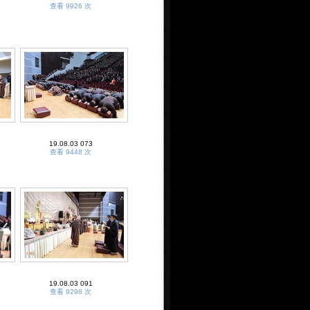
查看 9926 次
19.08.03 073
查看 9448 次
19.08.03 091
查看 9298 次