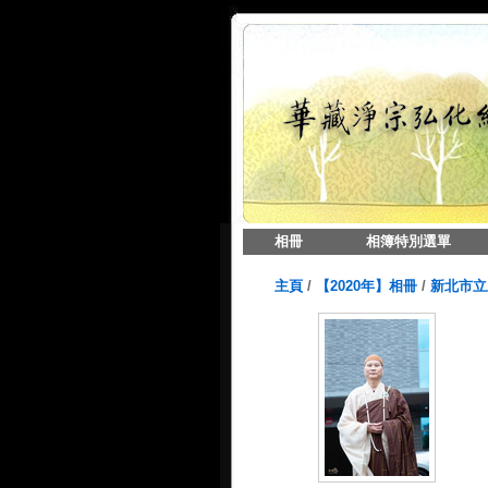
相冊
相簿特別選單
主頁
/
【2020年】相冊
/
新北市立土